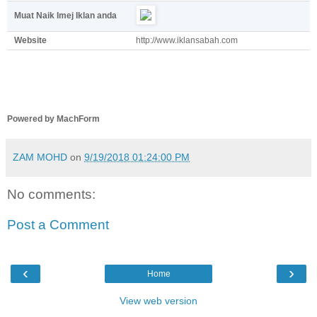
Muat Naik Imej Iklan anda
Website
http://www.iklansabah.com
Powered by MachForm
ZAM MOHD
on
9/19/2018 01:24:00 PM
No comments:
Post a Comment
‹
›
Home
View web version