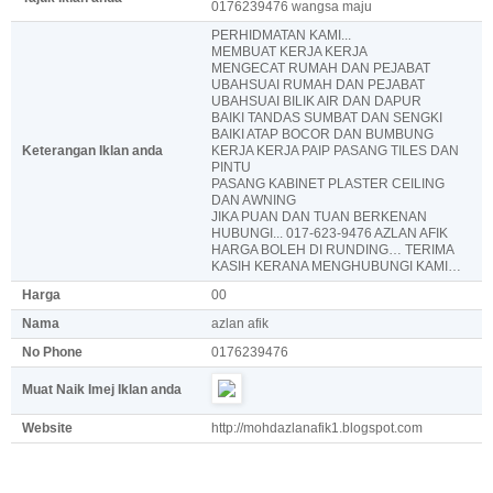
0176239476 wangsa maju
PERHIDMATAN KAMI...
MEMBUAT KERJA KERJA
MENGECAT RUMAH DAN PEJABAT
UBAHSUAI RUMAH DAN PEJABAT
UBAHSUAI BILIK AIR DAN DAPUR
BAIKI TANDAS SUMBAT DAN SENGKI
BAIKI ATAP BOCOR DAN BUMBUNG
Keterangan Iklan anda
KERJA KERJA PAIP PASANG TILES DAN
PINTU
PASANG KABINET PLASTER CEILING
DAN AWNING
JIKA PUAN DAN TUAN BERKENAN
HUBUNGI... 017-623-9476 AZLAN AFIK
HARGA BOLEH DI RUNDING… TERIMA
KASIH KERANA MENGHUBUNGI KAMI…
Harga
00
Nama
azlan afik
No Phone
0176239476
Muat Naik Imej Iklan anda
Website
http://mohdazlanafik1.blogspot.com