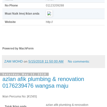
No Phone
01123209288
Muat Naik Imej Iklan anda
Website
http://
Powered by MachForm
ZAM MOHD
on
5/15/2018 11:50:00 AM
No comments:
Saturday, May 12, 2018
azlan afik plumbing & renovation
0176239476 wangsa maju
Iklan Percuma No: [#1565]
azlan afik plumbing & renovation
Tajuk Iklan anda