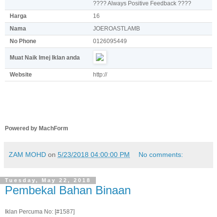
???? Always Positive Feedback ????
Harga
16
Nama
JOEROASTLAMB
No Phone
0126095449
Muat Naik Imej Iklan anda
Website
http://
Powered by MachForm
ZAM MOHD
on
5/23/2018 04:00:00 PM
No comments:
Tuesday, May 22, 2018
Pembekal Bahan Binaan
Iklan Percuma No: [#1587]