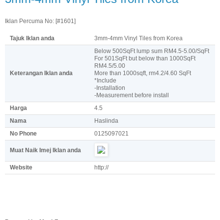
Iklan Percuma No: [#1601]
Tajuk Iklan anda
3mm-4mm Vinyl Tiles from Korea
Below 500SqFt lump sum RM4.5-5.00/SqFt
For 501SqFt but below than 1000SqFt
RM4.5/5.00
Keterangan Iklan anda
More than 1000sqft, rm4.2/4.60 SqFt
*Include
-Installation
-Measurement before install
Harga
4.5
Nama
Haslinda
No Phone
0125097021
Muat Naik Imej Iklan anda
Website
http://