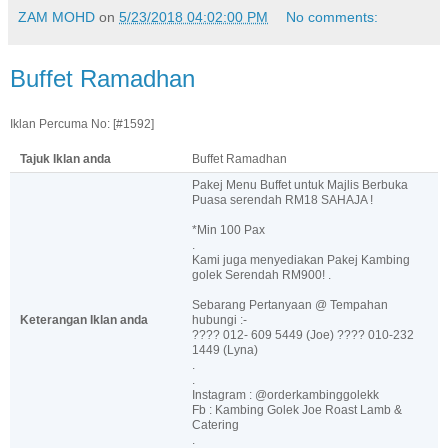
ZAM MOHD
on
5/23/2018 04:02:00 PM
No comments:
Buffet Ramadhan
Iklan Percuma No: [#1592]
Tajuk Iklan anda
Buffet Ramadhan
Pakej Menu Buffet untuk Majlis Berbuka
Puasa serendah RM18 SAHAJA !
*Min 100 Pax
.
Kami juga menyediakan Pakej Kambing
golek Serendah RM900! .
Sebarang Pertanyaan @ Tempahan
Keterangan Iklan anda
hubungi :-
???? 012- 609 5449 (Joe) ???? 010-232
1449 (Lyna)
.
.
Instagram : @orderkambinggolekk
Fb : Kambing Golek Joe Roast Lamb &
Catering
.