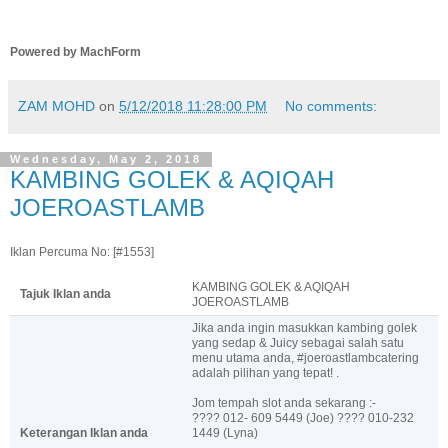
Powered by MachForm
ZAM MOHD
on
5/12/2018 11:28:00 PM
No comments:
Wednesday, May 2, 2018
KAMBING GOLEK & AQIQAH
JOEROASTLAMB
Iklan Percuma No: [#1553]
KAMBING GOLEK & AQIQAH
Tajuk Iklan anda
JOEROASTLAMB
Jika anda ingin masukkan kambing golek
yang sedap & Juicy sebagai salah satu
menu utama anda, #joeroastlambcatering
adalah pilihan yang tepat! .
Jom tempah slot anda sekarang :-
???? 012- 609 5449 (Joe) ???? 010-232
Keterangan Iklan anda
1449 (Lyna)