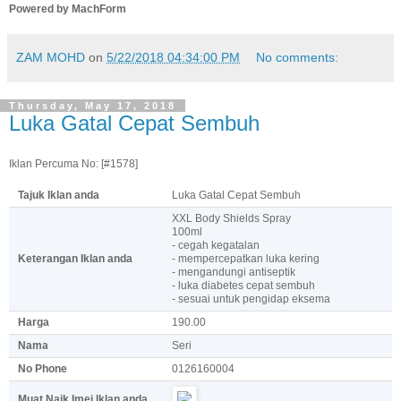
Powered by MachForm
ZAM MOHD
on
5/22/2018 04:34:00 PM
No comments:
Thursday, May 17, 2018
Luka Gatal Cepat Sembuh
Iklan Percuma No: [#1578]
Tajuk Iklan anda
Luka Gatal Cepat Sembuh
XXL Body Shields Spray
100ml
- cegah kegatalan
Keterangan Iklan anda
- mempercepatkan luka kering
- mengandungi antiseptik
- luka diabetes cepat sembuh
- sesuai untuk pengidap eksema
Harga
190.00
Nama
Seri
No Phone
0126160004
Muat Naik Imej Iklan anda