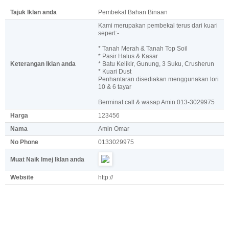
Tajuk Iklan anda
Pembekal Bahan Binaan
Kami merupakan pembekal terus dari kuari
sepert:-
* Tanah Merah & Tanah Top Soil
* Pasir Halus & Kasar
Keterangan Iklan anda
* Batu Kelikir, Gunung, 3 Suku, Crusherun
* Kuari Dust
Penhantaran disediakan menggunakan lori
10 & 6 tayar
Berminat call & wasap Amin 013-3029975
Harga
123456
Nama
Amin Omar
No Phone
0133029975
Muat Naik Imej Iklan anda
Website
http://