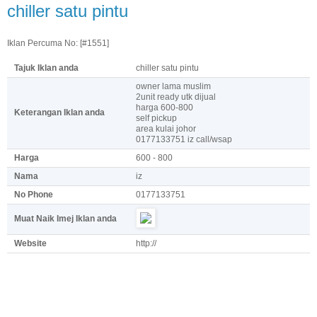
chiller satu pintu
Iklan Percuma No: [#1551]
Tajuk Iklan anda
chiller satu pintu
owner lama muslim
2unit ready utk dijual
harga 600-800
Keterangan Iklan anda
self pickup
area kulai johor
0177133751 iz call/wsap
Harga
600 - 800
Nama
iz
No Phone
0177133751
Muat Naik Imej Iklan anda
Website
http://