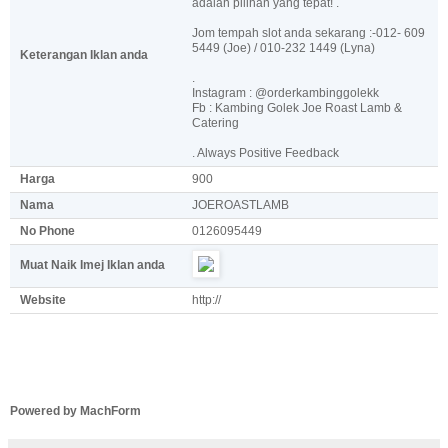
adalah pilihan yang tepat! .
Jom tempah slot anda sekarang :-012- 609
5449 (Joe) / 010-232 1449 (Lyna)
Keterangan Iklan anda
.
Instagram : @orderkambinggolekk
Fb : Kambing Golek Joe Roast Lamb &
Catering
. Always Positive Feedback
Harga
900
Nama
JOEROASTLAMB
No Phone
0126095449
Muat Naik Imej Iklan anda
Website
http://
Powered by MachForm