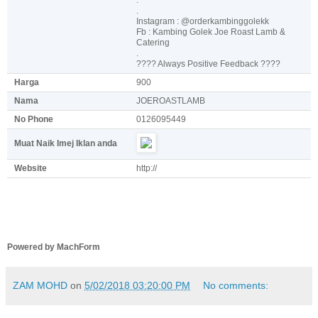
.
.
Instagram : @orderkambinggolekk
Fb : Kambing Golek Joe Roast Lamb &
Catering
.
???? Always Positive Feedback ????
Harga
900
Nama
JOEROASTLAMB
No Phone
0126095449
Muat Naik Imej Iklan anda
Website
http://
Powered by MachForm
ZAM MOHD
on
5/02/2018 03:20:00 PM
No comments: