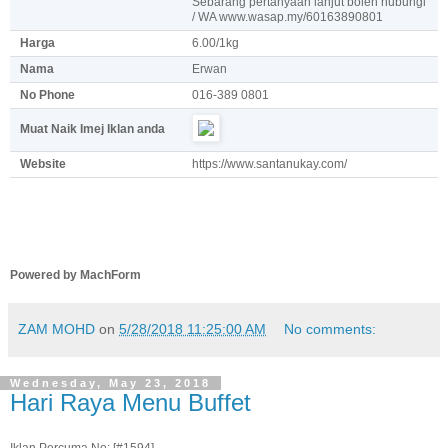
Sebarang pertanyaan lanjut boleh hubungi
/ WA www.wasap.my/60163890801
Harga
6.00/1kg
Nama
Erwan
No Phone
016-389 0801
Muat Naik Imej Iklan anda
Website
https://www.santanukay.com/
Powered by MachForm
ZAM MOHD
on
5/28/2018 11:25:00 AM
No comments:
Wednesday, May 23, 2018
Hari Raya Menu Buffet