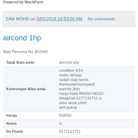
Powered by MachForm
ZAM MOHD
on
5/02/2018 10:53:00 AM
No comments:
aircond 1hp
Iklan Percuma No: [#1549]
Tajuk Iklan anda
aircond 1hp
condition 9/10
motor senyap
sudah siap servis
thermostat honeywell
Keterangan Iklan anda
warrnty 3bln
harga buka RM350 NEGO..
Wsap/call 0177133751 iz
area senai johor
self pickup
Harga
RM350
Nama
iz
No Phone
0177133751