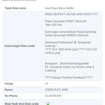
Iklan Percuma No: [#1594]
Tajuk Iklan anda
Hari Raya Menu Buffet
PAKEJ BUFFET UNTUK HARI RAYA ????
.
Pakej Serendah RM25 SAHAJA !
*Min 100 Pax
.
Kami juga menyediakan Pakej Kambing
Golek Serendah RM900 SAHAJA! .
.
Sebarang Pertanyaan @ Tempahan
Keterangan Iklan anda
hubungi :-
???? 012- 609 5449 (Joe) ???? 010-232
1449 (Lyna)
.
.
Instagram : @orderkambinggolekk
Fb : Kambing Golek Joe Roast Lamb &
Catering
.
???? Always Positive Feedback ????
Harga
25
Nama
JOEROASTLAMB
No Phone
0126095449
Muat Naik Imej Iklan anda