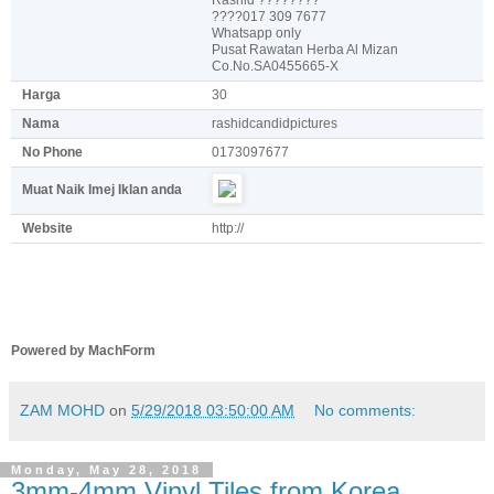
????017 309 7677
Whatsapp only
Pusat Rawatan Herba Al Mizan
Co.No.SA0455665-X
Harga
30
Nama
rashidcandidpictures
No Phone
0173097677
Muat Naik Imej Iklan anda
Website
http://
Powered by MachForm
ZAM MOHD
on
5/29/2018 03:50:00 AM
No comments:
Monday, May 28, 2018
3mm-4mm Vinyl Tiles from Korea