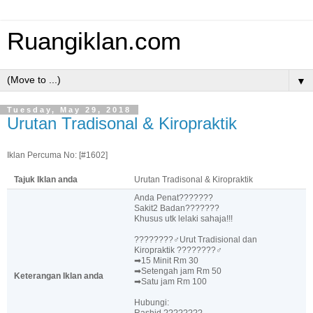
Ruangiklan.com
▼
Tuesday, May 29, 2018
Urutan Tradisonal & Kiropraktik
Iklan Percuma No: [#1602]
Tajuk Iklan anda
Urutan Tradisonal & Kiropraktik
Anda Penat???????
Sakit2 Badan???????
Khusus utk lelaki sahaja!!!
????????♂Urut Tradisional dan
Kiropraktik ????????♂
➡15 Minit Rm 30
➡Setengah jam Rm 50
Keterangan Iklan anda
➡Satu jam Rm 100
Hubungi:
Rashid ????????