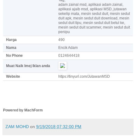
adam zainal msd, aplikasi adam zainal,
aplikasi ajaib msd, aplikasi MSD, jutawan
sekelip mata, mesin sedut duit, mesin sedut
duit apk, mesin sedut duit download, mesin
sedut duit tipu, mesin sedut duit betul ke,
mesin sedut duit scammer, mesin sedut duit
penipu
Harga
490
Nama
Encik Adam
No Phone
0124644418
Muat Naik Imej Iklan anda
Website
https://tinyurl.com/JutawanMSD
Powered by MachForm
ZAM MOHD
on
9/19/2018 07:32:00 PM