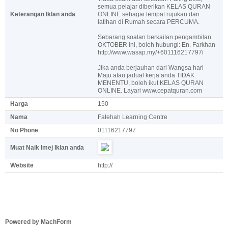
semua pelajar diberikan KELAS QURAN
Keterangan Iklan anda
ONLINE sebagai tempat rujukan dan
latihan di Rumah secara PERCUMA.
Sebarang soalan berkaitan pengambilan
OKTOBER ini, boleh hubungi: En. Farkhan
http://www.wasap.my/+601116217797i
Jika anda berjauhan dari Wangsa hari
Maju atau jadual kerja anda TIDAK
MENENTU, boleh ikut KELAS QURAN
ONLINE. Layari www.cepatquran.com
Harga
150
Nama
Fatehah Learning Centre
No Phone
01116217797
Muat Naik Imej Iklan anda
Website
http://
Powered by MachForm