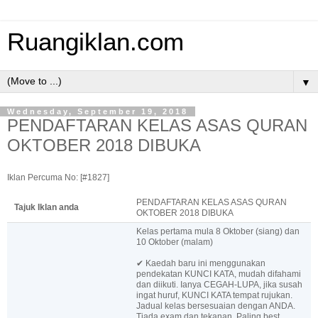
Ruangiklan.com
▼
Wednesday, September 19, 2018
PENDAFTARAN KELAS ASAS QURAN
OKTOBER 2018 DIBUKA
Iklan Percuma No: [#1827]
PENDAFTARAN KELAS ASAS QURAN
Tajuk Iklan anda
OKTOBER 2018 DIBUKA
Kelas pertama mula 8 Oktober (siang) dan
10 Oktober (malam)
✔ Kaedah baru ini menggunakan
pendekatan KUNCI KATA, mudah difahami
dan diikuti. Ianya CEGAH-LUPA, jika susah
ingat huruf, KUNCI KATA tempat rujukan.
Jadual kelas bersesuaian dengan ANDA.
Tiada exam dan tekanan. Paling best,