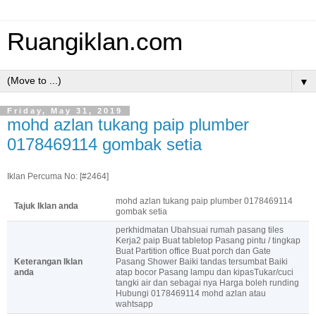
Ruangiklan.com
▼
Friday, May 31, 2019
mohd azlan tukang paip plumber
0178469114 gombak setia
Iklan Percuma No: [#2464]
mohd azlan tukang paip plumber 0178469114
Tajuk Iklan anda
gombak setia
perkhidmatan Ubahsuai rumah pasang tiles
Kerja2 paip Buat tabletop Pasang pintu / tingkap
Buat Partition office Buat porch dan Gate
Keterangan Iklan
Pasang Shower Baiki tandas tersumbat Baiki
anda
atap bocor Pasang lampu dan kipasTukar/cuci
tangki air dan sebagai nya Harga boleh runding
Hubungi 0178469114 mohd azlan atau
wahtsapp