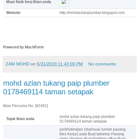
Muat Naik Imej Iklan anda
Website
http://mohdazlanplumber.blogspot.com
Powered by MachForm
ZAM MOHD
on
5/31/2019 11:43:00 PM
No comments:
mohd azlan tukang paip plumber
0178469114 taman setapak
Iklan Percuma No: [#2461]
mohd azlan tukang paip plumber
Tajuk Iklan anda
0178469114 taman setapak
perkhidmatan Ubahsuai rumah pasang
tiles Kerja2 paip Buat tabletop Pasang
pintu / tingkap Buat Partition office Buat