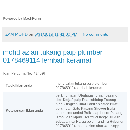
Powered by MachForm
ZAM MOHD
on
5/31/2019 11:41:00 PM
No comments:
mohd azlan tukang paip plumber
0178469114 lembah keramat
Iklan Percuma No: [#2459]
mohd azlan tukang paip plumber
Tajuk Iklan anda
0178469114 lembah keramat
perkhidmatan Ubahsuai rumah pasang
tiles Kerja2 paip Buat tabletop Pasang
pintu / tingkap Buat Partition office Buat
porch dan Gate Pasang Shower Baiki
Keterangan Iklan anda
tandas tersumbat Baiki atap bocor Pasang
lampu dan kipasTukar/cuci tangki air dan
sebagai nya Harga boleh runding Hubungi
0178469114 mohd azlan atau wahtsapp