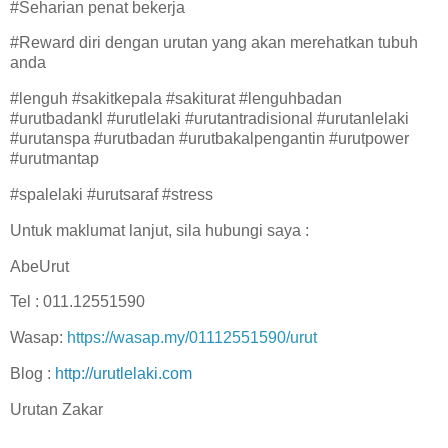
#Seharian penat bekerja
#Reward diri dengan urutan yang akan merehatkan tubuh
anda
#lenguh #sakitkepala #sakiturat #lenguhbadan
#urutbadankl #urutlelaki #urutantradisional #urutanlelaki
#urutanspa #urutbadan #urutbakalpengantin #urutpower
#urutmantap
#spalelaki #urutsaraf #stress
Untuk maklumat lanjut, sila hubungi saya :
AbeUrut
Tel : 011.12551590
Wasap:
https://wasap.my/01112551590/urut
Blog :
http://urutlelaki.com
Urutan Zakar