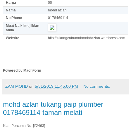
Harga
00
Nama
mohd azlan
No Phone
0178469114
Muat Naik Imej Iklan
anda
Website
http://tukangcatrumahmohdazlan.wordpress.com
Powered by MachForm
ZAM MOHD
on
5/31/2019 11:45:00 PM
No comments:
mohd azlan tukang paip plumber
0178469114 taman melati
Iklan Percuma No: [#2463]