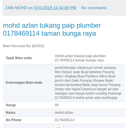
ZAM MOHD
on
5/31/2019 11:44:00 PM
No comments:
mohd azlan tukang paip plumber
0178469114 taman bunga raya
Iklan Percuma No: [#2462]
mohd azlan tukang paip plumber
Tajuk Iklan anda
0178469114 taman bunga raya
perkhidmatan Ubahsuai rumah pasang
tiles Kerja2 paip Buat tabletop Pasang
pintu / tingkap Buat Partition office Buat
porch dan Gate Pasang Shower Baiki
Keterangan Iklan anda
tandas tersumbat Baiki atap bocor Pasang
lampu dan kipasTukar/cuci tangki air dan
sebagai nya Harga boleh runding Hubungi
0178469114 mohd azlan atau wahtsapp
Harga
00
Nama
mohd azlan
No Phone
0178469114