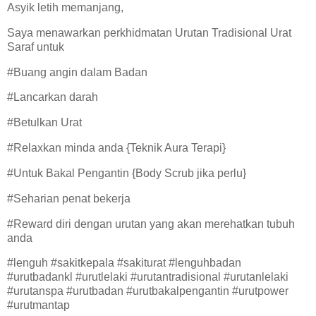
Asyik letih memanjang,
Saya menawarkan perkhidmatan Urutan Tradisional Urat
Saraf untuk
#Buang angin dalam Badan
#Lancarkan darah
#Betulkan Urat
#Relaxkan minda anda {Teknik Aura Terapi}
#Untuk Bakal Pengantin {Body Scrub jika perlu}
#Seharian penat bekerja
#Reward diri dengan urutan yang akan merehatkan tubuh
anda
#lenguh #sakitkepala #sakiturat #lenguhbadan
#urutbadankl #urutlelaki #urutantradisional #urutanlelaki
#urutanspa #urutbadan #urutbakalpengantin #urutpower
#urutmantap