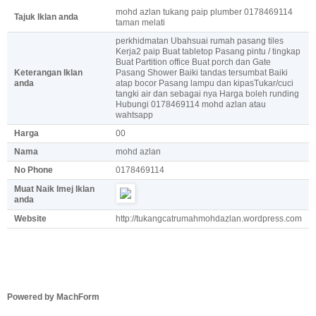
mohd azlan tukang paip plumber 0178469114
Tajuk Iklan anda
taman melati
perkhidmatan Ubahsuai rumah pasang tiles
Kerja2 paip Buat tabletop Pasang pintu / tingkap
Buat Partition office Buat porch dan Gate
Keterangan Iklan
Pasang Shower Baiki tandas tersumbat Baiki
anda
atap bocor Pasang lampu dan kipasTukar/cuci
tangki air dan sebagai nya Harga boleh runding
Hubungi 0178469114 mohd azlan atau
wahtsapp
Harga
00
Nama
mohd azlan
No Phone
0178469114
Muat Naik Imej Iklan
anda
Website
http://tukangcatrumahmohdazlan.wordpress.com
Powered by MachForm