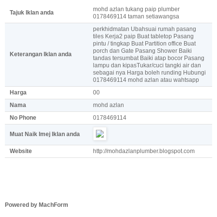
mohd azlan tukang paip plumber
Tajuk Iklan anda
0178469114 taman setiawangsa
perkhidmatan Ubahsuai rumah pasang
tiles Kerja2 paip Buat tabletop Pasang
pintu / tingkap Buat Partition office Buat
porch dan Gate Pasang Shower Baiki
Keterangan Iklan anda
tandas tersumbat Baiki atap bocor Pasang
lampu dan kipasTukar/cuci tangki air dan
sebagai nya Harga boleh runding Hubungi
0178469114 mohd azlan atau wahtsapp
Harga
00
Nama
mohd azlan
No Phone
0178469114
Muat Naik Imej Iklan anda
Website
http://mohdazlanplumber.blogspot.com
Powered by MachForm