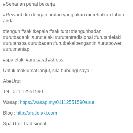
#Seharian penat bekerja
#Reward diri dengan urutan yang akan merehatkan tubuh
anda
#lenguh #sakitkepala #sakiturat #lenguhbadan
#urutbadankl #urutlelaki #urutantradisional #urutanlelaki
#urutanspa #urutbadan #urutbakalpengantin #urutpower
#urutmantap
#spalelaki #urutsaraf #stress
Untuk maklumat lanjut, sila hubungi saya :
AbeUrut
Tel : 011.12551590
Wasap:
https://wasap.my/01112551590/urut
Blog :
http://urutlelaki.com
Spa Urut Tradisional