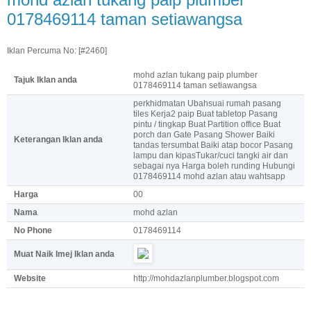
0178469114 taman setiawangsa
Iklan Percuma No: [#2460]
mohd azlan tukang paip plumber
Tajuk Iklan anda
0178469114 taman setiawangsa
perkhidmatan Ubahsuai rumah pasang
tiles Kerja2 paip Buat tabletop Pasang
pintu / tingkap Buat Partition office Buat
porch dan Gate Pasang Shower Baiki
Keterangan Iklan anda
tandas tersumbat Baiki atap bocor Pasang
lampu dan kipasTukar/cuci tangki air dan
sebagai nya Harga boleh runding Hubungi
0178469114 mohd azlan atau wahtsapp
Harga
00
Nama
mohd azlan
No Phone
0178469114
Muat Naik Imej Iklan anda
Website
http://mohdazlanplumber.blogspot.com