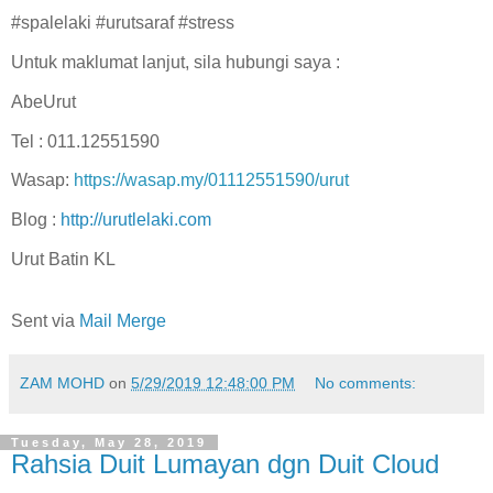
#spalelaki #urutsaraf #stress
Untuk maklumat lanjut, sila hubungi saya :
AbeUrut
Tel : 011.12551590
Wasap:
https://wasap.my/01112551590/urut
Blog :
http://urutlelaki.com
Urut Batin KL
Sent via
Mail Merge
ZAM MOHD
on
5/29/2019 12:48:00 PM
No comments:
Tuesday, May 28, 2019
Rahsia Duit Lumayan dgn Duit Cloud