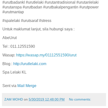
#urutbadankl #urutlelaki #urutantradisional #urutanlelaki
#urutanspa #urutbadan #urutbakalpengantin #urutpower
#urutmantap
#spalelaki #urutsaraf #stress
Untuk maklumat lanjut, sila hubungi saya :
AbeUrut
Tel : 011.12551590
Wasap:
https://wasap.my/01112551590/urut
Blog :
http://urutlelaki.com
Spa Lelaki KL
Sent via
Mail Merge
ZAM MOHD
on
5/30/2019 12:48:00 PM
No comments: