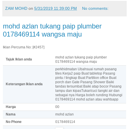
ZAM MOHD
on
5/31/2019 11:39:00 PM
No comments:
mohd azlan tukang paip plumber
0178469114 wangsa maju
Iklan Percuma No: [#2457]
mohd azlan tukang paip plumber
Tajuk Iklan anda
0178469114 wangsa maju
perkhidmatan Ubahsuai rumah pasang
tiles Kerja2 paip Buat tabletop Pasang
pintu / tingkap Buat Partition office Buat
porch dan Gate Pasang Shower Baiki
Keterangan Iklan anda
tandas tersumbat Baiki atap bocor Pasang
lampu dan kipasTukar/cuci tangki air dan
sebagai nya Harga boleh runding Hubungi
0178469114 mohd azlan atau wahtsapp
Harga
00
Nama
mohd azlan
No Phone
0178469114