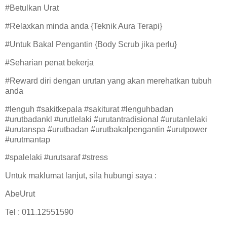
#Betulkan Urat
#Relaxkan minda anda {Teknik Aura Terapi}
#Untuk Bakal Pengantin {Body Scrub jika perlu}
#Seharian penat bekerja
#Reward diri dengan urutan yang akan merehatkan tubuh
anda
#lenguh #sakitkepala #sakiturat #lenguhbadan
#urutbadankl #urutlelaki #urutantradisional #urutanlelaki
#urutanspa #urutbadan #urutbakalpengantin #urutpower
#urutmantap
#spalelaki #urutsaraf #stress
Untuk maklumat lanjut, sila hubungi saya :
AbeUrut
Tel : 011.12551590