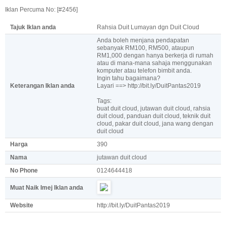
Iklan Percuma No: [#2456]
Tajuk Iklan anda
Rahsia Duit Lumayan dgn Duit Cloud
Anda boleh menjana pendapatan
sebanyak RM100, RM500, ataupun
RM1,000 dengan hanya berkerja di rumah
atau di mana-mana sahaja menggunakan
komputer atau telefon bimbit anda.
Ingin tahu bagaimana?
Keterangan Iklan anda
Layari ==> http://bit.ly/DuitPantas2019
Tags:
buat duit cloud, jutawan duit cloud, rahsia
duit cloud, panduan duit cloud, teknik duit
cloud, pakar duit cloud, jana wang dengan
duit cloud
Harga
390
Nama
jutawan duit cloud
No Phone
0124644418
Muat Naik Imej Iklan anda
Website
http://bit.ly/DuitPantas2019