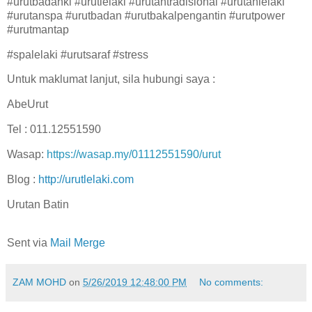
#urutbadankl #urutlelaki #urutantradisional #urutanlelaki
#urutanspa #urutbadan #urutbakalpengantin #urutpower
#urutmantap
#spalelaki #urutsaraf #stress
Untuk maklumat lanjut, sila hubungi saya :
AbeUrut
Tel : 011.12551590
Wasap:
https://wasap.my/01112551590/urut
Blog :
http://urutlelaki.com
Urutan Batin
Sent via
Mail Merge
ZAM MOHD
on
5/26/2019 12:48:00 PM
No comments: