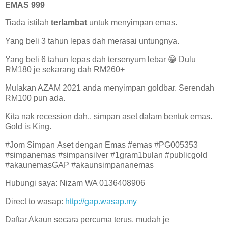
EMAS 999
Tiada istilah
terlambat
untuk menyimpan emas.
Yang beli 3 tahun lepas dah merasai untungnya.
Yang beli 6 tahun lepas dah tersenyum lebar 😁 Dulu
RM180 je sekarang dah RM260+
Mulakan AZAM 2021 anda menyimpan goldbar. Serendah
RM100 pun ada.
Kita nak recession dah.. simpan aset dalam bentuk emas.
Gold is King.
#Jom Simpan Aset dengan Emas #emas #PG005353
#simpanemas #simpansilver #1gram1bulan #publicgold
#akaunemasGAP #akaunsimpananemas
Hubungi saya: Nizam WA 0136408906
Direct to wasap:
http://gap.wasap.my
Daftar Akaun secara percuma terus. mudah je