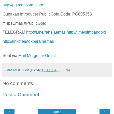
http://pg.mdnizam.com
Gunakan Introducer PublicGold Code: PG005353
#TipsEmas #PublicGold
TELEGRAM
http://t.me/rahsiaemas
http://t.me/simpangold
http://linktr.ee/tokperaihemas
Sent via
Mail Merge for Gmail
ZAM MOHD
on
11/24/2021 07:45:00 PM
No comments:
Post a Comment
‹
›
Home