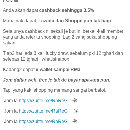
PGMall
Anda akan dapat
cashback sehingga 3.5%
Mana nak dapat,
Lazada dan Shoppe pun tak bagi.
Selalunya cashback ni sekali je but ini berkali-kali member
yang anda refer tu shopping. Lagi2 yang suka shopping
sakan.
Tiap2 hari ada 3 kali lucky draw, sebelum pkl 12 tghari dan
selepas 12 tghari , whatisinabox
Kadang2 dapat
e-wallet sampai RM3.
Jom daftar weh, free je tak de bayar apa-apa pun.
Tapi yang kaki shopping memang sangat berbaloi.
Jom la
https://zuitte.me/RaReG
🤩
Jom la
https://zuitte.me/RaReG
🤩
Jom la
https://zuitte.me/RaReG
🤩