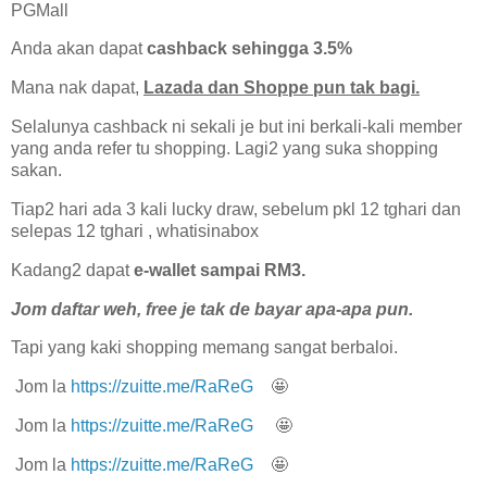
PGMall
Anda akan dapat
cashback sehingga 3.5%
Mana nak dapat,
Lazada dan Shoppe pun tak bagi.
Selalunya cashback ni sekali je but ini berkali-kali member
yang anda refer tu shopping. Lagi2 yang suka shopping
sakan.
Tiap2 hari ada 3 kali lucky draw, sebelum pkl 12 tghari dan
selepas 12 tghari , whatisinabox
Kadang2 dapat
e-wallet sampai RM3.
Jom daftar weh, free je tak de bayar apa-apa pun.
Tapi yang kaki shopping memang sangat berbaloi.
Jom la
https://zuitte.me/RaReG
🤩
Jom la
https://zuitte.me/RaReG
🤩
Jom la
https://zuitte.me/RaReG
🤩