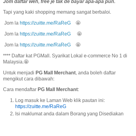
Jom daftar weh, free je tak de bayar apa-apa pun.
Tapi yang kaki shopping memang sangat berbaloi.
Jom la
https://zuitte.me/RaReG
🤩
Jom la
https://zuitte.me/RaReG
🤩
Jom la
https://zuitte.me/RaReG
🤩
**** Daftar kat PGMall. Syarikat Lokal e-commerce No 1 di
Malaysia.🤩
Untuk menjadi
PG Mall Merchant
, anda boleh daftar
mengikut cara dibawah:
Cara mendaftar
PG Mall Merchant
:
Log masuk ke Laman Web klik pautan ini:
https://zuitte.me/RaReG
Isi maklumat anda dalam Borang yang Disediakan