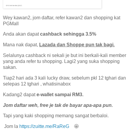
Wey kawan2, jom daftar, refer kawan2 dan shopping kat
PGMall
Anda akan dapat
cashback sehingga 3.5%
Mana nak dapat,
Lazada dan Shoppe pun tak bagi.
Selalunya cashback ni sekali je but ini berkali-kali member
yang anda refer tu shopping. Lagi2 yang suka shopping
sakan.
Tiap2 hari ada 3 kali lucky draw, sebelum pkl 12 tghari dan
selepas 12 tghari , whatisinabox
Kadang2 dapat
e-wallet sampai RM3.
Jom daftar weh, free je tak de bayar apa-apa pun.
Tapi yang kaki shopping memang sangat berbaloi.
Jom la
https://zuitte.me/RaReG
🤩