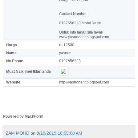
Contact Number:
0197556323 Mohd Yasin
Untuk info lanjut sila layari
www.yasnonent.blogspot.com
Harga
rm12500
Nama
yasnon
No Phone
0197556323
Muat Naik Imej Iklan anda
Website
http://yasnonent.blogspot.com
Powered by MachForm
ZAM MOHD
on
8/19/2019 10:55:00 AM