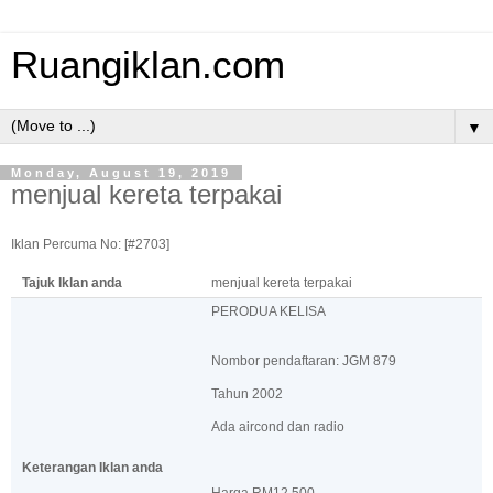
Ruangiklan.com
▼
Monday, August 19, 2019
menjual kereta terpakai
Iklan Percuma No: [#2703]
Tajuk Iklan anda
menjual kereta terpakai
PERODUA KELISA
Nombor pendaftaran: JGM 879
Tahun 2002
Ada aircond dan radio
Keterangan Iklan anda
Harga RM12,500