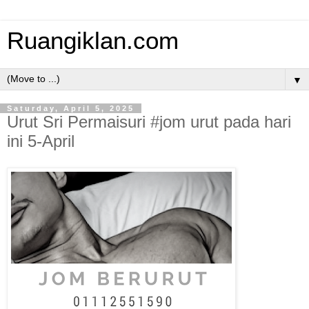
Ruangiklan.com
▼
Saturday, April 5, 2025
Urut Sri Permaisuri #jom urut pada hari
ini 5-April