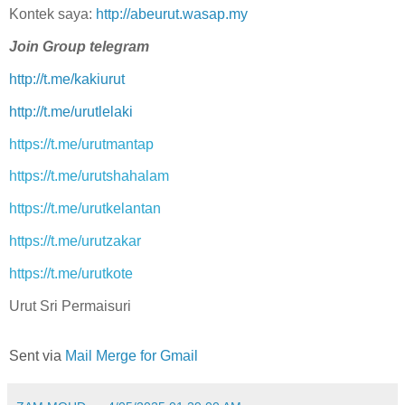
Kontek saya:
http://abeurut.wasap.my
Join Group telegram
http://t.me/kakiurut
http://t.me/urutlelaki
https://t.me/urutmantap
https://t.me/urutshahalam
https://t.me/urutkelantan
https://t.me/urutzakar
https://t.me/urutkote
Urut Sri Permaisuri
Sent via
Mail Merge for Gmail