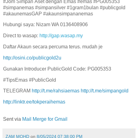
#Jom Simpan Aset dengan Emas #emas #PG005353
#simpanemas #simpansilver #1gram1bulan #publicgold
#akaunemasGAP #akaunsimpananemas
Hubungi saya: Nizam WA 0136408906
Direct to wasap:
http://gap.wasap.my
Daftar Akaun secara percuma terus. mudah je
http://osini.co/publicgold2u
Gunakan Introducer PublicGold Code: PG005353
#TipsEmas #PublicGold
TELEGRAM
http://t.me/rahsiaemas
http://t.me/simpangold
http://linktr.ee/tokperaihemas
Sent via
Mail Merge for Gmail
ZAM MOHD
on
8/05/2024 07:38:00 PM