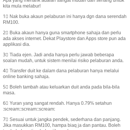
Apa yang menarik adalah sangat mudah dan senang untuk
kita mula melabur!
1⃣ Nak buka akaun pelaburan ini hanya dgn dana serendah
RM100.
2⃣ Buka akaun hanya guna smartphone sahaja dan perlu
ada akses internet. Dekat Playstore dan Apps store pun ada
applikasi dia.
3⃣ Tiada ejen. Jadi anda hanya perlu jawab beberapa
soalan mudah, untuk sistem menilai risiko pelaburan anda.
4⃣ Transfer duit ke dalam dana pelaburan hanya melalui
online banking sahaja.
5⃣ Boleh tambah atau keluarkan duit anda pada bila-bila
masa.
6⃣ Yuran yang sangat rendah. Hanya 0.79% setahun
:scream::scream::scream:
7⃣ Sesuai untuk jangka pendek, sederhana dan panjang.
Jika masukkan RM100, hampa biaq ja dan pantau. Boleh