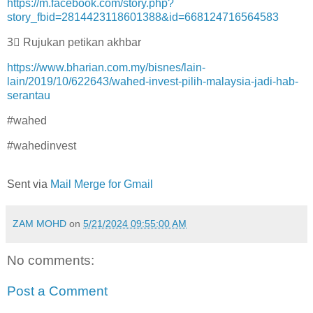
https://m.facebook.com/story.php?
story_fbid=2814423118601388&id=668124716564583
3⃣ Rujukan petikan akhbar
https://www.bharian.com.my/bisnes/lain-
lain/2019/10/622643/wahed-invest-pilih-malaysia-jadi-hab-
serantau
#wahed
#wahedinvest
Sent via
Mail Merge for Gmail
ZAM MOHD
on
5/21/2024 09:55:00 AM
No comments:
Post a Comment