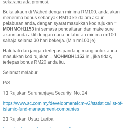
sekarang ada promosi.
Buka akaun di Wahed dengan minima RM100, anda akan
menerima bonus sebanyak RM10 ke dalam akaun
pelaburan anda, dengan syarat masukkan kod rujukan =
MOHMOH1153
ini semasa pendaftaran dan make sure
akaun anda aktif dengan dana pelaburan minima rm100
sahaja selama 30 hari bekerja. (Min rm100 je)
Hati-hati dan jangan terlepas pandang ruang untuk anda
masukkan kod rujukan =
MOHMOH1153
ini, jika tidak,
terlepas bonus RM20 anda itu.
Selamat melabur!
P/S:
1⃣ Rujukan Suruhanjaya Security: No. 24
https://www.sc.com.my/development/icm-v2/statistics/list-of-
islamic-fund-management-companies
2⃣ Rujukan Ustaz Lariba