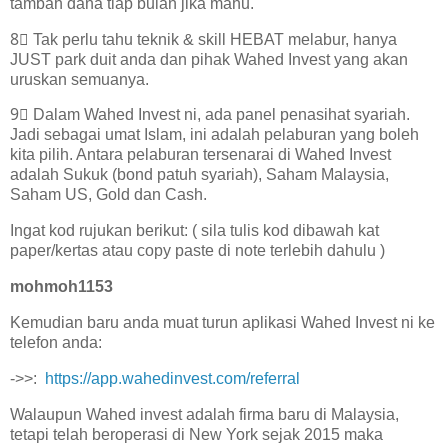
tambah dana tiap bulan jika mahu.
8⃣ Tak perlu tahu teknik & skill HEBAT melabur, hanya
JUST park duit anda dan pihak Wahed Invest yang akan
uruskan semuanya.
9⃣ Dalam Wahed Invest ni, ada panel penasihat syariah.
Jadi sebagai umat Islam, ini adalah pelaburan yang boleh
kita pilih. Antara pelaburan tersenarai di Wahed Invest
adalah Sukuk (bond patuh syariah), Saham Malaysia,
Saham US, Gold dan Cash.
Ingat kod rujukan berikut: ( sila tulis kod dibawah kat
paper/kertas atau copy paste di note terlebih dahulu )
mohmoh1153
Kemudian baru anda muat turun aplikasi Wahed Invest ni ke
telefon anda:
->>:
https://app.wahedinvest.com/referral
Walaupun Wahed invest adalah firma baru di Malaysia,
tetapi telah beroperasi di New York sejak 2015 maka