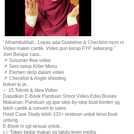
"Alhamdulillah.. Lepas ada Guideline & Checklist mcm ni
Video makin cantik. Video pun kerap FYP sekarang."
Jom Belajar cara..
📌 Susunan flow video
📌 Seni setup Killer Menu
📌 Elemen skrip dalam video
📌 Checklist & Angle shooting
bukan tu je..
✅ 15 Teknik & Idea Video
Dapatkan E-Book Panduan Shoot Video Edisi Bisnes
Makanan. Panduan yg ajar step-by-step buat konten yg
lebih cantik & convert to sales.
Hasil Case Study lebih 102+ restoran untuk terus buat
untung.
E-Book ni sgt sesuai untuk..
👉 Tokey kedai makan yg takda team media