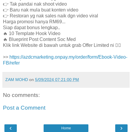
👉 Tak pandai nak shoot video
👉 Baru nak mula buat konten video
👉 Restoran yg nak sales naik dgn video viral
Harga promosi hanya RM69...
Siap dapat bonus lengkap..
🔥 10 Template Hook Video
🔥 Blueprint Post Content Soc Med
Klik link Website di bawah untuk grab Offer Limited ni 👇🏻
>>
https://azdcmarketing.onpay.my/order/form/Ebook-Video-
FB/refer
ZAM MOHD
on
5/09/2024 07:21:00 PM
No comments:
Post a Comment
‹
›
Home