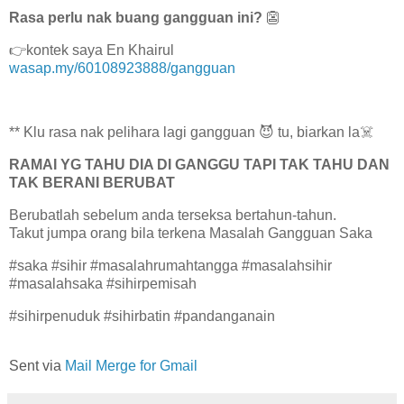
Rasa perlu nak buang gangguan ini?
👺
👉kontek saya En Khairul
wasap.my/60108923888/gangguan
** Klu rasa nak pelihara lagi gangguan 😈 tu, biarkan la☠️
RAMAI YG TAHU DIA DI GANGGU TAPI TAK TAHU DAN
TAK BERANI BERUBAT
Berubatlah sebelum anda terseksa bertahun-tahun.
Takut jumpa orang bila terkena Masalah Gangguan Saka
#saka #sihir #masalahrumahtangga #masalahsihir
#masalahsaka #sihirpemisah
#sihirpenuduk #sihirbatin #pandanganain
Sent via
Mail Merge for Gmail