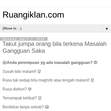
Ruangiklan.com
▼
Sunday, April 7, 2024
Takut jumpa orang bila terkena Masalah
Gangguan Saka
😱
Anda perempuan yg ada masalah gangguan?
🙈
Susah tido malam!! 👹
Rasa tak sedap bila maghrib atau tengah malam!! 👹
Rasa diekori? 💀
Ternampak kelibat? 👹
Berdebar tanpa sebab? 😱