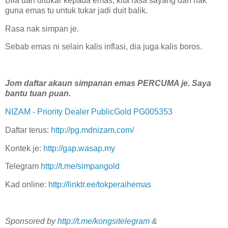
Bila dah ditukar kepada emas, kita rasa sayang dah nak
guna emas tu untuk tukar jadi duit balik.
Rasa nak simpan je.
Sebab emas ni selain kalis inflasi, dia juga kalis boros.
Jom daftar akaun simpanan emas PERCUMA je. Saya
bantu tuan puan.
NIZAM - Priority Dealer PublicGold PG005353
Daftar terus:
http://pg.mdnizam.com/
Kontek je:
http://gap.wasap.my
Telegram
http://t.me/simpangold
Kad online:
http://linktr.ee/tokperaihemas
Sponsored by
http://t.me/kongsitelegram
&