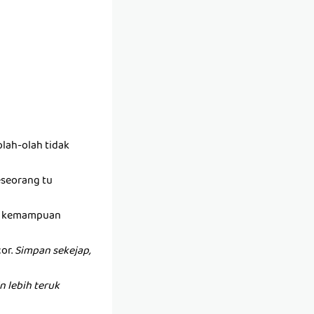
lah-olah tidak
seseorang tu
ada kemampuan
or.
Simpan sekejap,
 lebih teruk