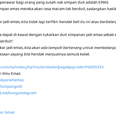
u penawar bagi orang yang susah nak simpan duit adalah EMAS.
mpan emas mereka akan rasa macam tak berduit, s
edangkan hakik
ar jadi emas,
kita tidak lagi terfikir hendak beli itu ini atau berbel
ta dapat di kawal dengan tukarkan duit simpanan jadi emas sebab
berduit".
kar jadi emas,
kita akan ada tempoh bertenang untuk membelanja
rasaan sayang bila hendak menjualnya semula kelak.
ld.com.my/index.php?route=dealer/page&pgcode=PG005353
n Ilmu Emas
/tokperaihemas
e/simpangold
/t.me/kongsitelegram
for Gmail