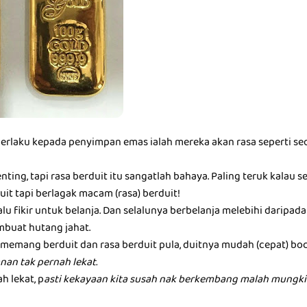
berlaku kepada penyimpan emas ialah mereka akan rasa seperti seo
nting, tapi rasa berduit itu sangatlah bahaya. Paling teruk kalau 
it tapi berlagak macam (rasa) berduit!
alu fikir untuk belanja. Dan selalunya berbelanja melebihi darip
buat hutang jahat.
memang berduit dan rasa berduit pula, duitnya mudah (cepat) boc
nan tak pernah lekat.
h lekat, p
asti kekayaan kita susah nak berkembang malah mungkin