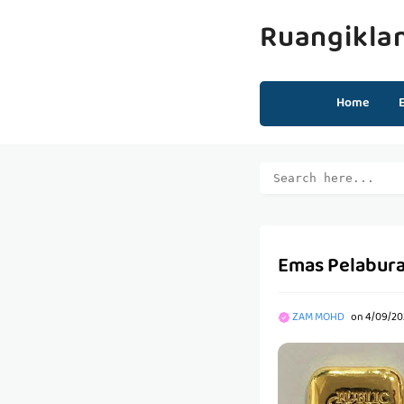
Ruangikla
Home
Emas Pelabura
ZAM MOHD
on
4/09/20