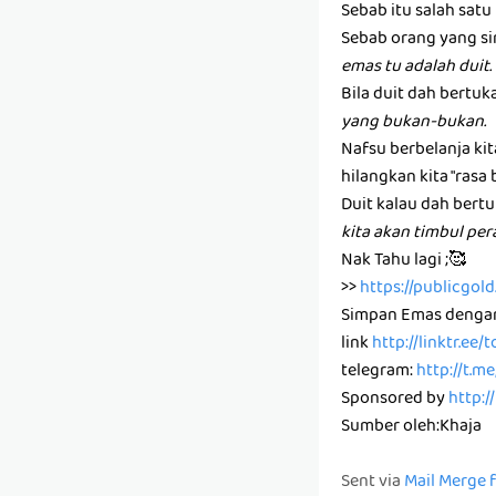
Sebab itu salah sat
Sebab orang yang si
emas tu adalah duit.
Bila duit dah bertuk
yang bukan-bukan.
Nafsu berbelanja ki
hilangkan kita "rasa 
Duit kalau dah bertu
kita akan timbul pe
Nak Tahu lagi ;🥰
>>
https://publicgo
Simpan Emas denga
link
http://linktr.ee
telegram:
http://t.m
Sponsored by
http:/
Sumber oleh:Khaja
Sent via
Mail Merge 