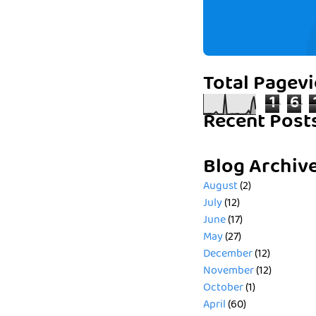
Total Pagev
1
6
Recent Post
Blog Archiv
August
(2)
July
(12)
June
(17)
May
(27)
December
(12)
November
(12)
October
(1)
April
(60)