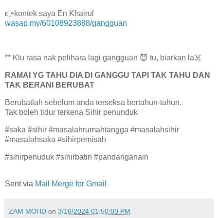
👉kontek saya En Khairul
wasap.my/60108923888/gangguan
** Klu rasa nak pelihara lagi gangguan 😈 tu, biarkan la☠️
RAMAI YG TAHU DIA DI GANGGU TAPI TAK TAHU DAN
TAK BERANI BERUBAT
Berubatlah sebelum anda terseksa bertahun-tahun.
Tak boleh tidur terkena Sihir penunduk
#saka #sihir #masalahrumahtangga #masalahsihir
#masalahsaka #sihirpemisah
#sihirpenuduk #sihirbatin #pandanganain
Sent via
Mail Merge for Gmail
ZAM MOHD
on
3/16/2024 01:50:00 PM