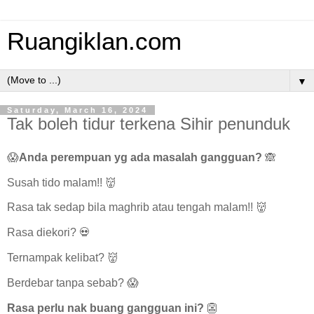
Ruangiklan.com
▼
Saturday, March 16, 2024
Tak boleh tidur terkena Sihir penunduk
😱
Anda perempuan yg ada masalah gangguan?
🙈
Susah tido malam!! 👹
Rasa tak sedap bila maghrib atau tengah malam!! 👹
Rasa diekori? 💀
Ternampak kelibat? 👹
Berdebar tanpa sebab? 😱
Rasa perlu nak buang gangguan ini?
👺