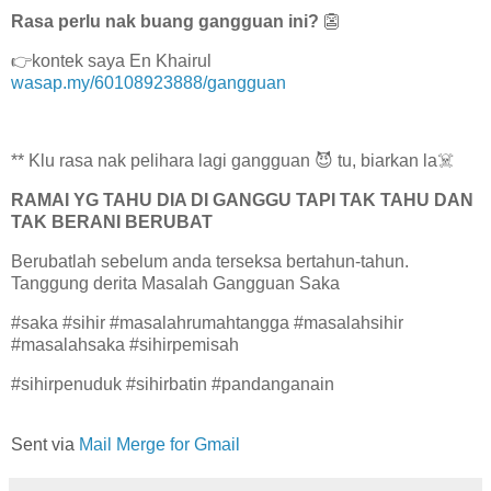
Rasa perlu nak buang gangguan ini?
👺
👉kontek saya En Khairul
wasap.my/60108923888/gangguan
** Klu rasa nak pelihara lagi gangguan 😈 tu, biarkan la☠️
RAMAI YG TAHU DIA DI GANGGU TAPI TAK TAHU DAN
TAK BERANI BERUBAT
Berubatlah sebelum anda terseksa bertahun-tahun.
Tanggung derita Masalah Gangguan Saka
#saka #sihir #masalahrumahtangga #masalahsihir
#masalahsaka #sihirpemisah
#sihirpenuduk #sihirbatin #pandanganain
Sent via
Mail Merge for Gmail