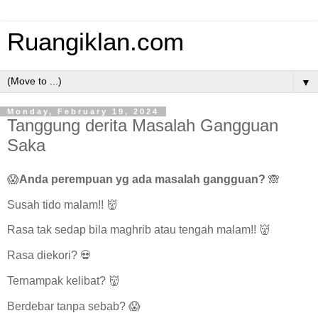
Ruangiklan.com
▼
Monday, February 19, 2024
Tanggung derita Masalah Gangguan
Saka
😱
Anda perempuan yg ada masalah gangguan?
🙈
Susah tido malam!! 👹
Rasa tak sedap bila maghrib atau tengah malam!! 👹
Rasa diekori? 💀
Ternampak kelibat? 👹
Berdebar tanpa sebab? 😱