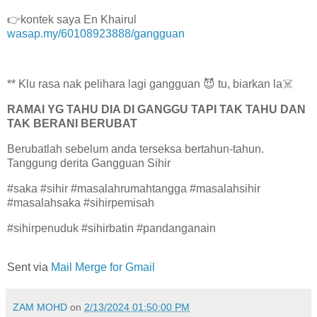
👉kontek saya En Khairul
wasap.my/60108923888/gangguan
** Klu rasa nak pelihara lagi gangguan 😈 tu, biarkan la☠️
RAMAI YG TAHU DIA DI GANGGU TAPI TAK TAHU DAN
TAK BERANI BERUBAT
Berubatlah sebelum anda terseksa bertahun-tahun.
Tanggung derita Gangguan Sihir
#saka #sihir #masalahrumahtangga #masalahsihir
#masalahsaka #sihirpemisah
#sihirpenuduk #sihirbatin #pandanganain
Sent via
Mail Merge for Gmail
ZAM MOHD
on
2/13/2024 01:50:00 PM