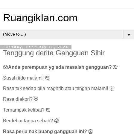
Ruangiklan.com
▼
Tuesday, February 13, 2024
Tanggung derita Gangguan Sihir
😱
Anda perempuan yg ada masalah gangguan?
🙈
Susah tido malam!! 👹
Rasa tak sedap bila maghrib atau tengah malam!! 👹
Rasa diekori? 💀
Ternampak kelibat? 👹
Berdebar tanpa sebab? 😱
Rasa perlu nak buang gangguan ini?
👺