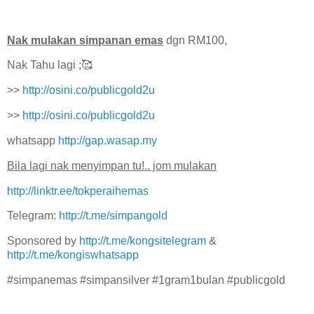
Nak mulakan simpanan emas
dgn RM100,
Nak Tahu lagi ;🥰
>>
http://osini.co/publicgold2u
>>
http://osini.co/publicgold2u
whatsapp
http://gap.wasap.my
Bila lagi nak menyimpan tu!.. jom mulakan
http://linktr.ee/tokperaihemas
Telegram:
http://t.me/simpangold
Sponsored by
http://t.me/kongsitelegram
&
http://t.me/kongiswhatsapp
#simpanemas #simpansilver #1gram1bulan #publicgold