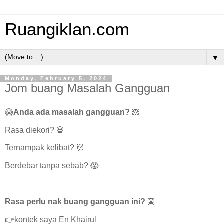
Ruangiklan.com
▼
Monday, February 5, 2024
Jom buang Masalah Gangguan
😱
Anda ada masalah gangguan?
🙈
Rasa diekori? 💀
Ternampak kelibat? 👹
Berdebar tanpa sebab? 😱
Rasa perlu nak buang gangguan ini?
👺
👉kontek saya En Khairul