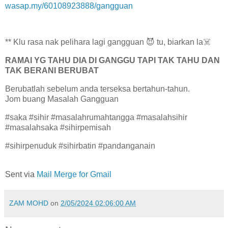
wasap.my/60108923888/gangguan
** Klu rasa nak pelihara lagi gangguan 😈 tu, biarkan la☠️
RAMAI YG TAHU DIA DI GANGGU TAPI TAK TAHU DAN
TAK BERANI BERUBAT
Berubatlah sebelum anda terseksa bertahun-tahun.
Jom buang Masalah Gangguan
#saka #sihir #masalahrumahtangga #masalahsihir
#masalahsaka #sihirpemisah
#sihirpenuduk #sihirbatin #pandanganain
Sent via
Mail Merge for Gmail
ZAM MOHD
on
2/05/2024 02:06:00 AM