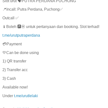
Slot urut 🗣️PUTRA PERDANA PUCHONG
📍Incall: Putra Perdana, Puchong✅
Outcall ✅
📱Boleh 🅿️Ⓜ️ untuk pertanyaan dan booking. Slot terhad!
t.me/urutputraperdana
💳Payment
💛Can be done using
1) QR transfer
2) Transfer acc
3) Cash
Available now!
Under
t.me/urutlelaki