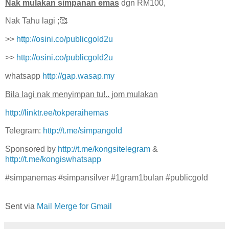
Nak mulakan simpanan emas
dgn RM100,
Nak Tahu lagi ;🥰
>>
http://osini.co/publicgold2u
>>
http://osini.co/publicgold2u
whatsapp
http://gap.wasap.my
Bila lagi nak menyimpan tu!.. jom mulakan
http://linktr.ee/tokperaihemas
Telegram:
http://t.me/simpangold
Sponsored by
http://t.me/kongsitelegram
&
http://t.me/kongiswhatsapp
#simpanemas #simpansilver #1gram1bulan #publicgold
Sent via
Mail Merge for Gmail