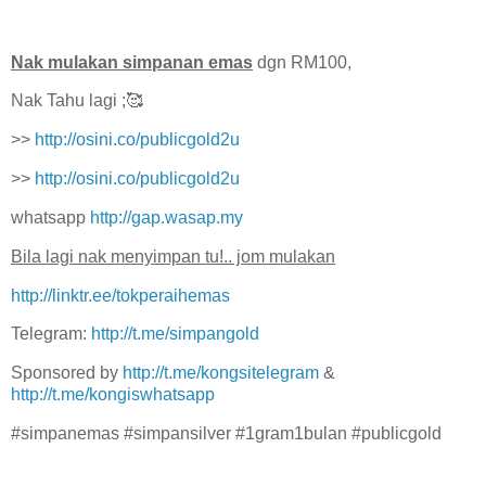
Nak mulakan simpanan emas
dgn RM100,
Nak Tahu lagi ;🥰
>>
http://osini.co/publicgold2u
>>
http://osini.co/publicgold2u
whatsapp
http://gap.wasap.my
Bila lagi nak menyimpan tu!.. jom mulakan
http://linktr.ee/tokperaihemas
Telegram:
http://t.me/simpangold
Sponsored by
http://t.me/kongsitelegram
&
http://t.me/kongiswhatsapp
#simpanemas #simpansilver #1gram1bulan #publicgold