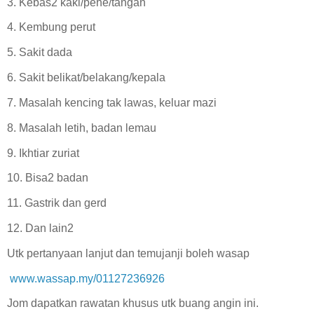
3. Kebas2 kaki/pehe/tangan
4. Kembung perut
5. Sakit dada
6. Sakit belikat/belakang/kepala
7. Masalah kencing tak lawas, keluar mazi
8. Masalah letih, badan lemau
9. Ikhtiar zuriat
10. Bisa2 badan
11. Gastrik dan gerd
12. Dan lain2
Utk pertanyaan lanjut dan temujanji boleh wasap
www.wassap.my/01127236926
Jom dapatkan rawatan khusus utk buang angin ini.