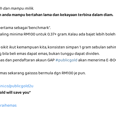
h dan mampu milik.
an anda mampu bertahan lama dan kekayaan terbina dalam diam.
pertama sebagai 'benchmark".
ling minima RM100 untuk 0.37+ gram. Kalau ada bajet lebih boleh m
-sikit ikut kemampuan kita, konsisten simpan 1 gram sebulan sehi
g bila beli emas dapat emas, bukan tunggu dapat dividen.
mas dan pendaftaran akaun GAP
#publicgold
akan menerima E-BO
as sekarang gaissss bermula dgn RM100 je pun.
sini.co/publicgold2u
old will save you"
peraihemas