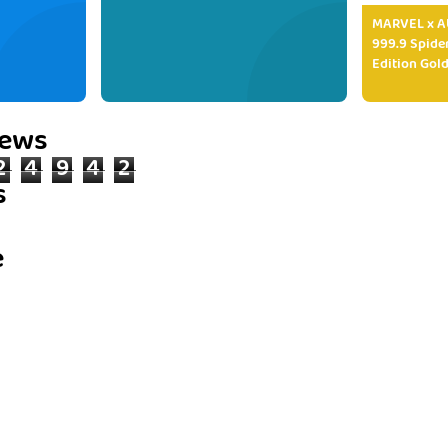
MARVEL x AU
999.9 Spide
Edition Gold
iews
2
4
9
4
2
s
e