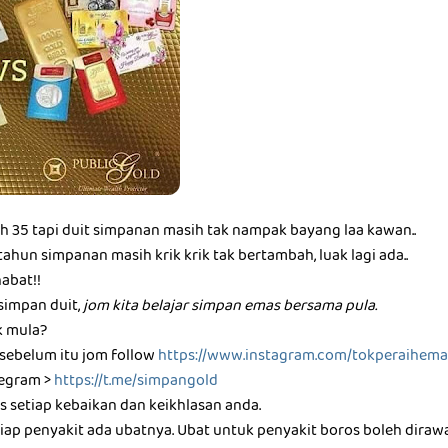
dah 35 tapi duit simpanan masih tak nampak bayang laa kawan..
ahun simpanan masih krik krik tak bertambah, luak lagi ada..
habat!!
 simpan duit,
jom kita belajar simpan emas bersama pula.
 mula?
 sebelum itu jom follow
https://www.instagram.com/tokperaihema
legram >
https://t.me/simpangold
 setiap kebaikan dan keikhlasan anda.
etiap penyakit ada ubatnya. Ubat untuk penyakit boros boleh dira