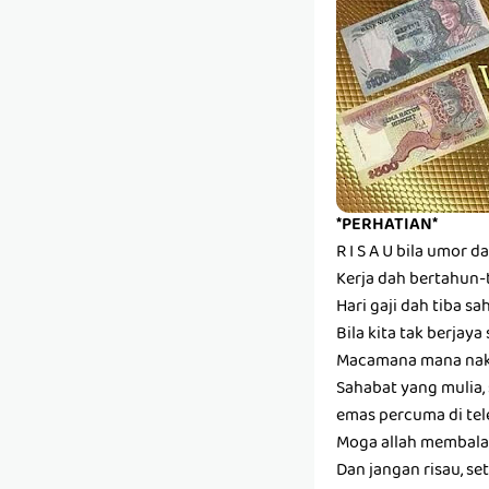
*PERHATIAN*
R I S A U bila umor 
Kerja dah bertahun-t
Hari gaji dah tiba sa
Bila kita tak berjaya
Macamana mana nak
Sahabat yang mulia,
emas percuma di te
Moga allah membalas
Dan jangan risau, s