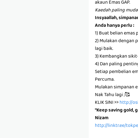
akaun Emas GAP.
Kaedah paling muda
Insyaallah, simpan
Anda hanya perlu :
1) Buat belian emas 
2) Mulakan dengan pa
lagi baik.
3) Kembangkan sikit
4) Dan paling pentin
Setiap pembelian e
Percuma.
Mulakan simpanan em
Nak Tahu lagi ;🥰
KLIK SINI >>
http://o
"Keep saving gold, g
Nizam
http://linktr.ee/tok