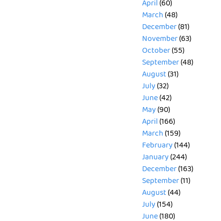
April
(60)
March
(48)
December
(81)
November
(63)
October
(55)
September
(48)
August
(31)
July
(32)
June
(42)
May
(90)
April
(166)
March
(159)
February
(144)
January
(244)
December
(163)
September
(11)
August
(44)
July
(154)
June
(180)