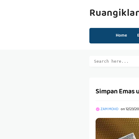
Ruangikla
Home
Simpan Emas u
ZAM MOHD
on
12/23/2