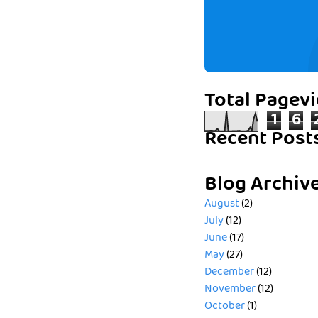
Total Pagev
1
6
Recent Post
Blog Archiv
August
(2)
July
(12)
June
(17)
May
(27)
December
(12)
November
(12)
October
(1)