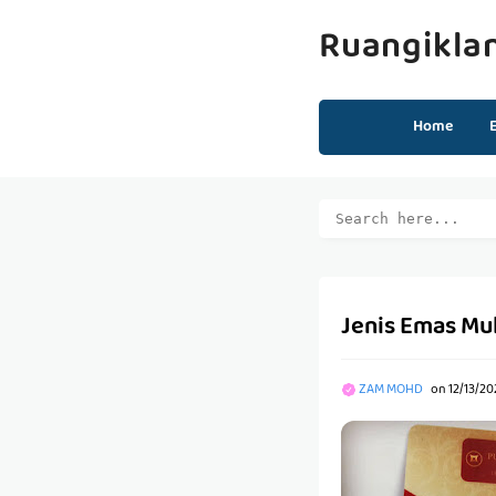
Ruangikla
Home
Jenis Emas Mu
ZAM MOHD
on
12/13/20