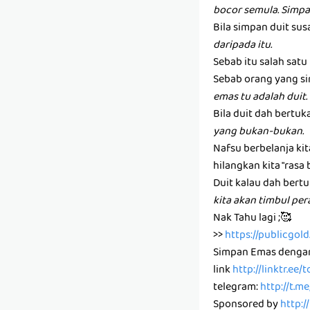
bocor semula. Simpa
Bila simpan duit susa
daripada itu.
Sebab itu salah sat
Sebab orang yang si
emas tu adalah duit.
Bila duit dah bertuk
yang bukan-bukan.
Nafsu berbelanja ki
hilangkan kita "rasa 
Duit kalau dah bertu
kita akan timbul pe
Nak Tahu lagi ;🥰
>>
https://publicgo
Simpan Emas denga
link
http://linktr.ee
telegram:
http://t.m
Sponsored by
http:/