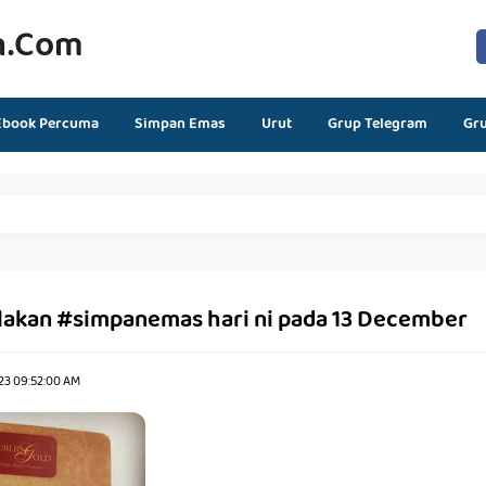
n.com
Ebook Percuma
Simpan Emas
Urut
Grup Telegram
Gr
lakan #simpanemas hari ni pada 13 December
23 09:52:00 AM