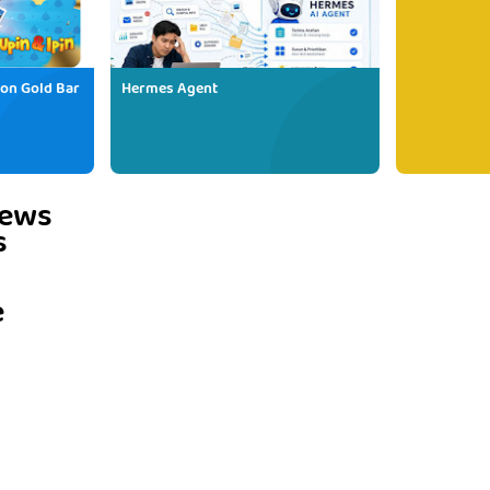
ion Gold Bar
Hermes Agent
iews
s
e