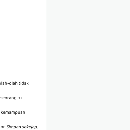
lah-olah tidak
seseorang tu
ada kemampuan
or.
Simpan sekejap,