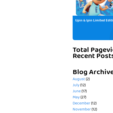
Upin & Ipin Limited Edit
Total Pagev
Recent Post
Blog Archiv
August
(2)
July
(12)
June
(17)
May
(27)
December
(12)
November
(12)