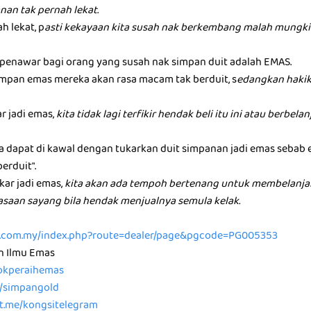
nan tak pernah lekat.
h lekat, p
asti kekayaan kita susah nak berkembang malah mungkin
u penawar bagi orang yang susah nak simpan duit adalah EMAS.
mpan emas mereka akan rasa macam tak berduit, s
edangkan hakik
ar jadi emas,
kita tidak lagi terfikir hendak beli itu ini atau berbel
ta dapat di kawal dengan tukarkan duit simpanan jadi emas sebab
berduit".
kar jadi emas,
kita akan ada tempoh bertenang untuk membelanja
rasaan sayang bila hendak menjualnya semula kelak.
ld.com.my/index.php?route=dealer/page&pgcode=PG005353
n Ilmu Emas
/tokperaihemas
e/simpangold
/t.me/kongsitelegram