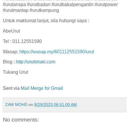
#urutanspa #urutbadan #urutbakalpengantin #urutpower
#urutmantap #urutkampung
Untuk maklumat lanjut, sila hubungi saya :
AbeUrut
Tel : 011.12551590
Wasap:
https://wasap.my/601112551590/urut
Blog :
http://urutlelaki.com
Tukang Urut
Sent via
Mail Merge for Gmail
ZAM MOHD
on
8/29/2023 06:51:00 AM
No comments: