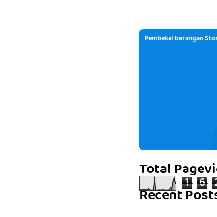
Pembekal barangan Stor
Total Pagev
1
6
Recent Post