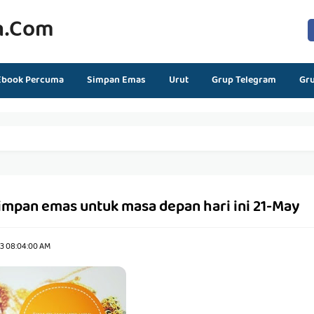
n.com
Ebook Percuma
Simpan Emas
Urut
Grup Telegram
Gr
impan emas untuk masa depan hari ini 21-May
23 08:04:00 AM