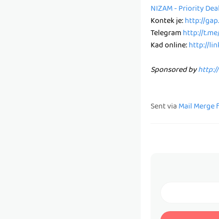
NIZAM - Priority De
Kontek je:
http://ga
Telegram
http://t.m
Kad online:
http://li
Sponsored by
http:/
Sent via
Mail Merge 