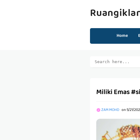
Ruangikla
Home
Miliki Emas #s
ZAM MOHD
on
5/21/20