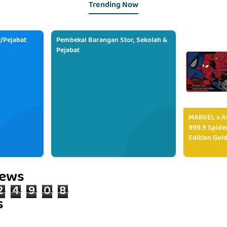
Trending Now
/Pejabat
Pembekal Barangan Stor, Sekolah &
Pejabat
MARVEL x AU
999.9 Spide
Edition Gold
iews
2
4
9
0
8
s