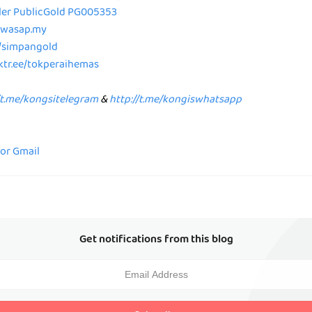
aler PublicGold PG005353
p.wasap.my
e/simpangold
nktr.ee/tokperaihemas
/t.me/kongsitelegram
&
http://t.me/kongiswhatsapp
for Gmail
Get notifications from this blog