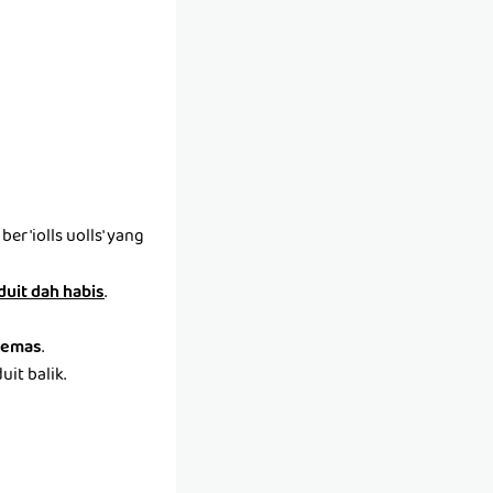
r 'iolls uolls' yang
 duit dah habis
.
emas
.
it balik.