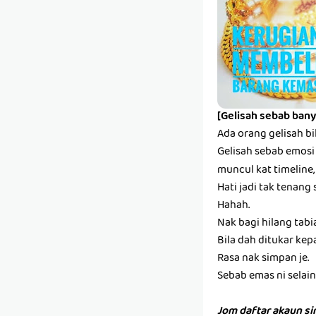
[Gelisah sebab bany
Ada orang gelisah bi
Gelisah sebab emosi s
muncul kat timeline,
Hati jadi tak tenang 
Hahah.
Nak bagi hilang tabi
Bila dah ditukar kep
Rasa nak simpan je.
Sebab emas ni selain k
Jom daftar akaun s