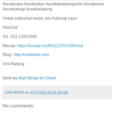
#urutanspa #urutbadan #urutbakalpengantin #urutpower
#urutmantap #urutkampung
Untuk maklumat lanjut, sila hubungi saya :
AbeUrut
Tel : 011.12551590
Wasap:
https://wasap.my/601112551590/urut
Blog :
http://urutlelaki.com
Urut Batang
Sent via
Mail Merge for Gmail
ZAM MOHD
on
4/27/2023 06:51:00 AM
No comments: