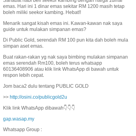
Sahabat nabi beli seekor kambing dengan harga 1dinar
emas. Hari ini 1 dinar emas sekitar RM 1200 masih tetap
boleh miliki seekor kambing. Hebat!!
Menarik sangat kisah emas ini. Kawan-kawan nak saya
guide untuk mulakan simpanan emas?
Di Public Gold, serendah RM 100 pun kita dah boleh mula
simpan aset emas.
Buat rakan-rakan yg nak saya bimbing mulakan simpanan
emas serendah Rm100, boleh terus whatsapp
60136408906 atau klik link WhatsApp di bawah untuk
respon lebih cepat.
Jom baca2 dulu tentang PUBLIC GOLD
>>
http://osini.co/publicgold2u
Klik link WhatsApp dibawah👇👇👇
gap.wasap.my
Whatsapp Group :