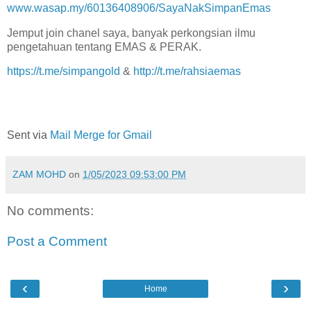
www.wasap.my/60136408906/SayaNakSimpanEmas
Jemput join chanel saya, banyak perkongsian ilmu
pengetahuan tentang EMAS & PERAK.
https://t.me/simpangold
&
http://t.me/rahsiaemas
Sent via
Mail Merge for Gmail
ZAM MOHD
on
1/05/2023 09:53:00 PM
No comments:
Post a Comment
‹
›
Home