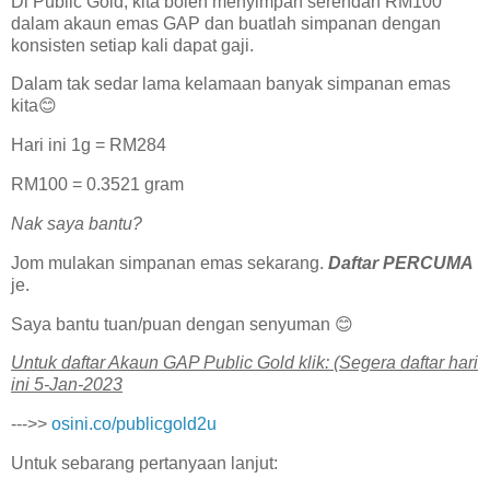
Di Public Gold, kita boleh menyimpan serendah RM100
dalam akaun emas GAP dan buatlah simpanan dengan
konsisten setiap kali dapat gaji.
Dalam tak sedar lama kelamaan banyak simpanan emas
kita😊
Hari ini 1g = RM284
RM100 = 0.3521 gram
Nak saya bantu?
Jom mulakan simpanan emas sekarang.
Daftar PERCUMA
je.
Saya bantu tuan/puan dengan senyuman 😊
U͏n͏t͏u͏k͏ d͏a͏f͏t͏a͏r͏ A͏k͏a͏u͏n͏ G͏A͏P͏ P͏u͏b͏l͏i͏c͏ G͏o͏l͏d͏ k͏l͏i͏k͏: (Segera daftar hari
ini 5-Jan-2023
--->>
osini.co/publicgold2u
Untuk sebarang pertanyaan lanjut: