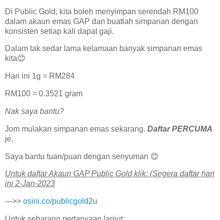
Di Public Gold, kita boleh menyimpan serendah RM100
dalam akaun emas GAP dan buatlah simpanan dengan
konsisten setiap kali dapat gaji.
Dalam tak sedar lama kelamaan banyak simpanan emas
kita😊
Hari ini 1g = RM284
RM100 = 0.3521 gram
Nak saya bantu?
Jom mulakan simpanan emas sekarang.
Daftar PERCUMA
je.
Saya bantu tuan/puan dengan senyuman 😊
U͏n͏t͏u͏k͏ d͏a͏f͏t͏a͏r͏ A͏k͏a͏u͏n͏ G͏A͏P͏ P͏u͏b͏l͏i͏c͏ G͏o͏l͏d͏ k͏l͏i͏k͏: (Segera daftar hari
ini 2-Jan-2023
--->>
osini.co/publicgold2u
Untuk sebarang pertanyaan lanjut: