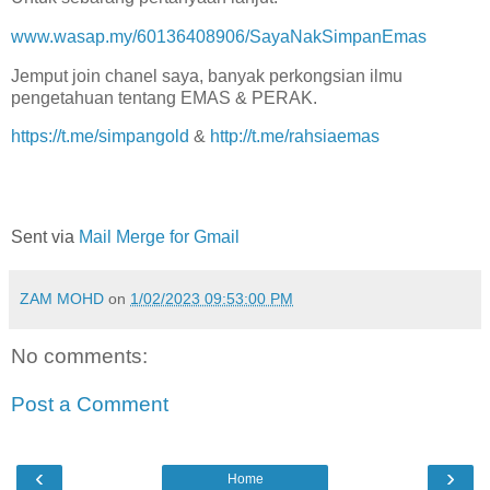
www.wasap.my/60136408906/SayaNakSimpanEmas
Jemput join chanel saya, banyak perkongsian ilmu
pengetahuan tentang EMAS & PERAK.
https://t.me/simpangold
&
http://t.me/rahsiaemas
Sent via
Mail Merge for Gmail
ZAM MOHD
on
1/02/2023 09:53:00 PM
No comments:
Post a Comment
‹
›
Home