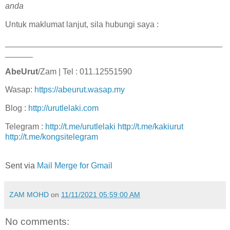
anda
Untuk maklumat lanjut, sila hubungi saya :
_______________________________________________
______
AbeUrut
/Zam | Tel : 011.12551590
Wasap:
https://abeurut.wasap.my
Blog :
http://urutlelaki.com
Telegram :
http://t.me/urutlelaki
http://t.me/kakiurut
http://t.me/kongsitelegram
Sent via
Mail Merge for Gmail
ZAM MOHD
on
11/11/2021 05:59:00 AM
No comments: