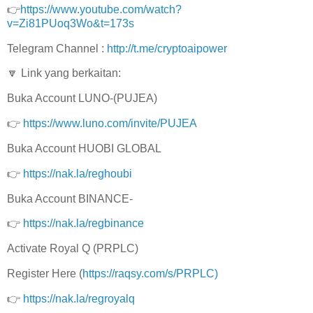
👉
https://www.youtube.com/watch?
v=Zi81PUoq3Wo&t=173s
Telegram Channel :
http://t.me/cryptoaipower
🔽 Link yang berkaitan:
Buka Account LUNO-(PUJEA)
👉
https://www.luno.com/invite/PUJEA
Buka Account HUOBI GLOBAL
👉
https://nak.la/reghoubi
Buka Account BINANCE-
👉
https://nak.la/regbinance
Activate Royal Q (PRPLC)
Register Here (
https://raqsy.com/s/PRPLC)
👉
https://nak.la/regroyalq