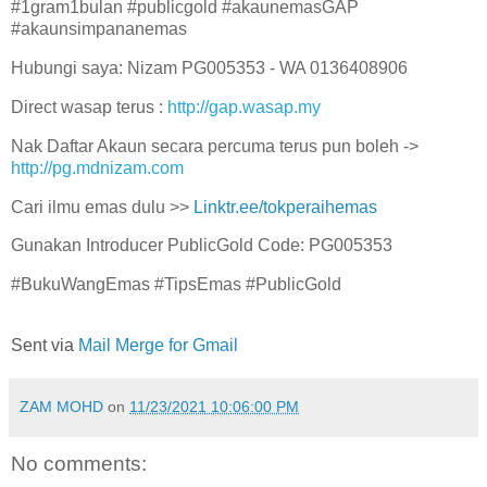
#1gram1bulan #publicgold #akaunemasGAP
#akaunsimpananemas
Hubungi saya: Nizam PG005353 - WA 0136408906
Direct wasap terus :
http://gap.wasap.my
Nak Daftar Akaun secara percuma terus pun boleh ->
http://pg.mdnizam.com
Cari ilmu emas dulu >>
Linktr.ee/tokperaihemas
Gunakan Introducer PublicGold Code: PG005353
#BukuWangEmas #TipsEmas #PublicGold
Sent via
Mail Merge for Gmail
ZAM MOHD
on
11/23/2021 10:06:00 PM
No comments: