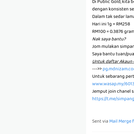
Di Public Gold, kit
dengan konsisten set
Dalam tak sedar la
Hari ini 1g = RM258
RM100 = 0.3876 gra
Nak saya bantu?
Jom mulakan simpan
Saya bantu tuan/pu
U͏n͏t͏u͏k͏ d͏a͏f͏t͏a͏r͏ A͏k͏a
--->>
pg.mdnizam.c
Untuk sebarang pert
www.wasap.my/601
Jemput join chanel 
https://t.me/simpan
Sent via
Mail Merge 