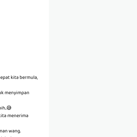
epat kita bermula,
ntuk menyimpan
ih..😅
kita menerima
anan wang.