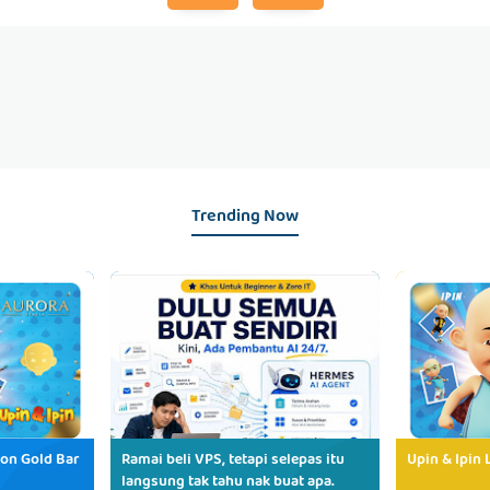
Trending Now
ion Gold Bar
Ramai beli VPS, tetapi selepas itu
Upin & Ipin 
langsung tak tahu nak buat apa.