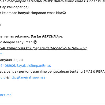
a boleh menyimpan serendah RM100 dalam akaun emas GAP dan bua
iap kali dapat gaji.
ma kelamaan banyak simpanan emas kita😊
m
an emas sekarang.
Daftar PERCUMA
je.
an dengan senyuman 😊
͏u͏n͏ G͏A͏P͏ P͏u͏b͏l͏i͏c͏ G͏o͏l͏d͏ k͏l͏i͏k͏: (Segera daftar hari ini 8-Nov-2021
om
anyaan lanjut:
36408906/SayaNakSimpanEmas
saya, banyak perkongsian ilmu pengetahuan tentang EMAS & PERA
gold
&
http://t.me/rahsiaemas
for Gmail