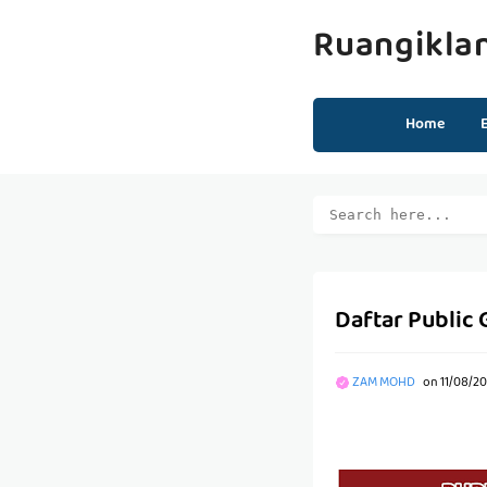
Ruangikla
Home
Daftar Public
ZAM MOHD
on
11/08/20