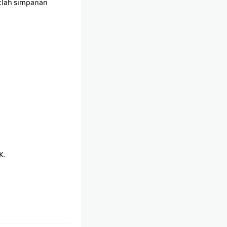
tlah simpanan
K.