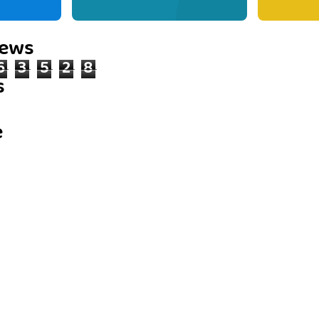
iews
6
3
5
2
8
s
e