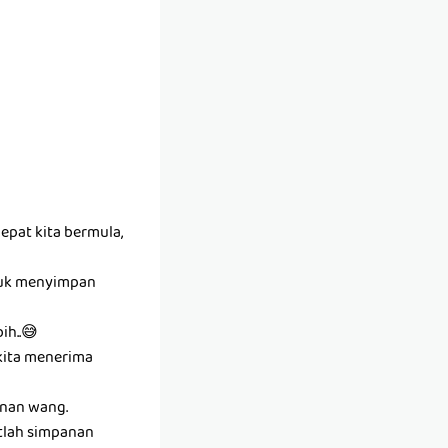
epat kita bermula,
ntuk menyimpan
ih..😅
kita menerima
anan wang.
tlah simpanan