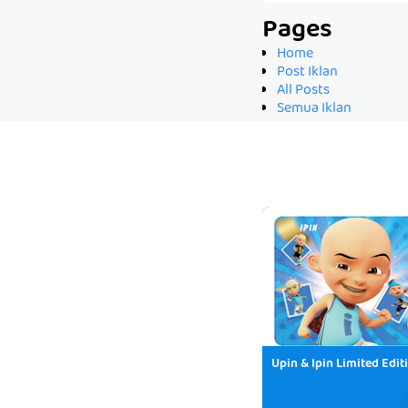
Pages
Home
Post Iklan
All Posts
Semua Iklan
Upin & Ipin Limited Edit