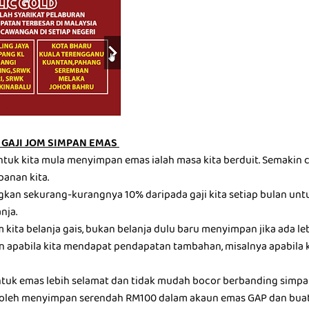
GAJI JOM SIMPAN EMAS
ntuk kita mula menyimpan emas ialah masa kita berduit. Semakin c
panan kita.
gkan sekurang-kurangnya 10% daripada gaji kita setiap bulan u
nja.
kita belanja gais, bukan belanja dulu baru menyimpan jika ada leb
 apabila kita mendapat pendapatan tambahan, misalnya apabila 
tuk emas lebih selamat dan tidak mudah bocor berbanding simp
a boleh menyimpan serendah RM100 dalam akaun emas GAP dan bua