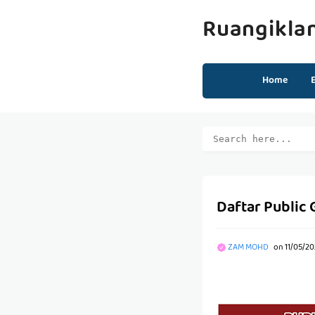
Ruangikla
Home
Daftar Public
ZAM MOHD
on
11/05/20