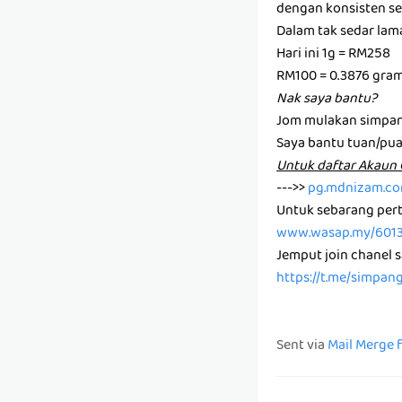
dengan konsisten set
Dalam tak sedar la
Hari ini 1g = RM258
RM100 = 0.3876 gra
Nak saya bantu?
Jom mulakan simpan
Saya bantu tuan/pu
U͏n͏t͏u͏k͏ d͏a͏f͏t͏a͏r͏ A͏k͏a
--->>
pg.mdnizam.c
Untuk sebarang pert
www.wasap.my/601
Jemput join chanel 
https://t.me/simpan
Sent via
Mail Merge 