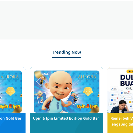
Trending Now
ion Gold Bar
Upin & Ipin Limited Edition Gold Bar
Ramai beli V
langsung tak