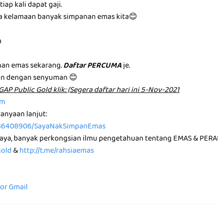
iap kali dapat gaji.
ma kelamaan banyak simpanan emas kita😊
m
an emas sekarang.
Daftar PERCUMA
je.
an dengan senyuman 😊
͏u͏n͏ G͏A͏P͏ P͏u͏b͏l͏i͏c͏ G͏o͏l͏d͏ k͏l͏i͏k͏: (Segera daftar hari ini 5-Nov-2021
om
anyaan lanjut:
36408906/SayaNakSimpanEmas
saya, banyak perkongsian ilmu pengetahuan tentang EMAS & PERA
gold
&
http://t.me/rahsiaemas
for Gmail