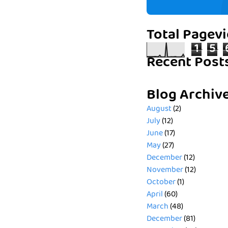
Total Pagev
1
5
Recent Post
Blog Archiv
August
(2)
July
(12)
June
(17)
May
(27)
December
(12)
November
(12)
October
(1)
April
(60)
March
(48)
December
(81)