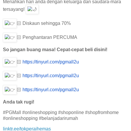
Meriahkan hari anda dengan keluarga dan saudara-mara
tersayang!
🏻 Diskaun sehingga 70%
🏻 Penghantaran PERCUMA
So jangan buang masa! Cepat-cepat beli disini!
🏻
https://tinyurl.com/pgmall2u
🏻
https://tinyurl.com/pgmall2u
🏻
https://tinyurl.com/pgmall2u
Anda tak rugi!
#PGMall #onlineshopping #shoponline #shopfromhome
#onlineshopping #belanjadarirumah
linktr.ee/tokperaihemas