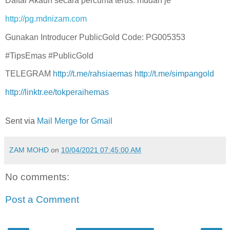
Daftar Akaun secara percuma terus. mudah je
http://pg.mdnizam.com
Gunakan Introducer PublicGold Code: PG005353
#TipsEmas #PublicGold
TELEGRAM
http://t.me/rahsiaemas
http://t.me/simpangold
http://linktr.ee/tokperaihemas
Sent via
Mail Merge for Gmail
ZAM MOHD
on
10/04/2021 07:45:00 AM
No comments:
Post a Comment