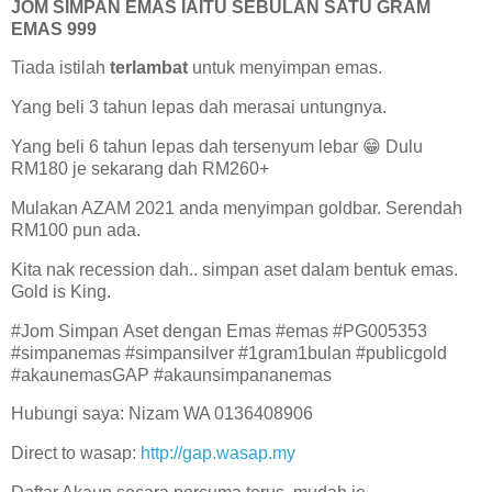
JOM SIMPAN EMAS IAITU SEBULAN SATU GRAM
EMAS 999
Tiada istilah
terlambat
untuk menyimpan emas.
Yang beli 3 tahun lepas dah merasai untungnya.
Yang beli 6 tahun lepas dah tersenyum lebar 😁 Dulu
RM180 je sekarang dah RM260+
Mulakan AZAM 2021 anda menyimpan goldbar. Serendah
RM100 pun ada.
Kita nak recession dah.. simpan aset dalam bentuk emas.
Gold is King.
#Jom Simpan Aset dengan Emas #emas #PG005353
#simpanemas #simpansilver #1gram1bulan #publicgold
#akaunemasGAP #akaunsimpananemas
Hubungi saya: Nizam WA 0136408906
Direct to wasap:
http://gap.wasap.my