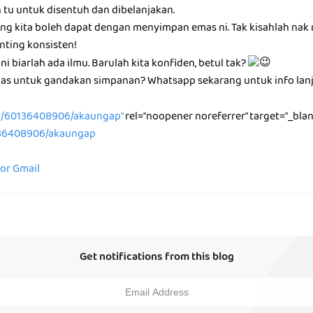
 tu untuk disentuh dan dibelanjakan.
ng kita boleh dapat dengan menyimpan emas ni. Tak kisahlah na
nting konsisten!
i biarlah ada ilmu. Barulah kita konfiden, betul tak?
as untuk gandakan simpanan? Whatsapp sekarang untuk info lanj
/60136408906/akaungap"
rel="noopener noreferrer" target="_blan
36408906/akaungap
for Gmail
Get notifications from this blog