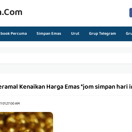
n.com
Ebook Percuma
Simpan Emas
Urut
Grup Telegram
Gr
ramal Kenaikan Harga Emas *jom simpan hari i
1 01:27:00 AM