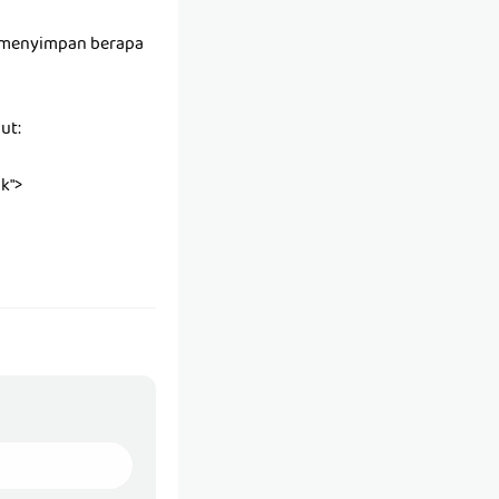
k menyimpan berapa
ut:
k">