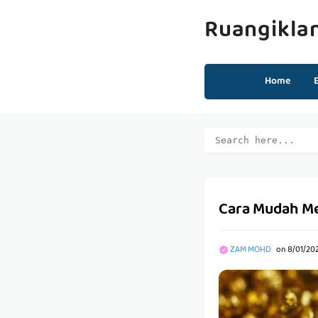
Ruangikla
Home
Cara Mudah Me
ZAM MOHD
on
8/01/202