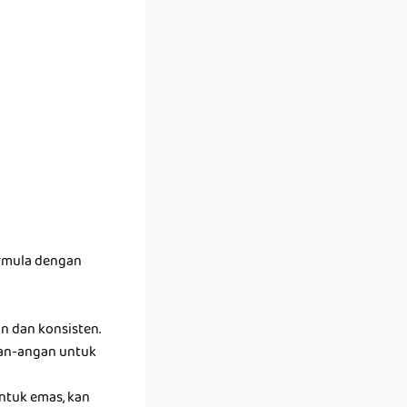
ermula dengan
an dan konsisten.
gan-angan untuk
ntuk emas, kan