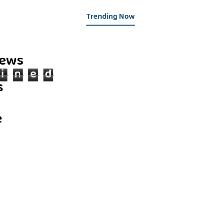
Trending Now
iews
i
n
e
d
s
e