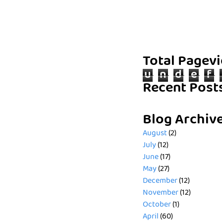
Total Pagev
u
n
d
e
f
Recent Post
Blog Archiv
August
(2)
July
(12)
June
(17)
May
(27)
December
(12)
November
(12)
October
(1)
April
(60)