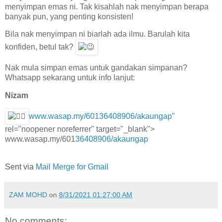
menyimpan emas ni. Tak kisahlah nak menyimpan berapa
banyak pun, yang penting konsisten!
Bila nak menyimpan ni biarlah ada ilmu. Barulah kita
konfiden, betul tak?
Nak mula simpan emas untuk gandakan simpanan?
Whatsapp sekarang untuk info lanjut:
Nizam
www.wasap.my/60136408906/akaungap"
rel="noopener noreferrer" target="_blank">
www.wasap.my/601
36408906/akaungap
Sent via
Mail Merge for Gmail
ZAM MOHD
on
8/31/2021 01:27:00 AM
No comments: