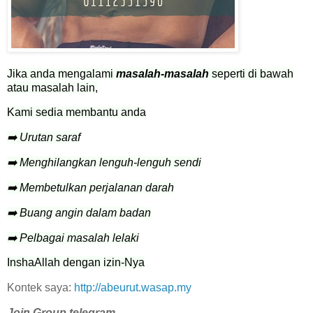
Jika anda mengalami
masalah-masalah
seperti di bawah
atau masalah lain,
Kami sedia membantu anda
➡️ Urutan saraf
➡️ Menghilangkan lenguh-lenguh sendi
➡️ Membetulkan perjalanan darah
➡️ Buang angin dalam badan
➡️ Pelbagai masalah lelaki
InshaAllah dengan izin-Nya
Kontek saya:
http://abeurut.wasap.my
Join Group telegram