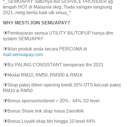
*_'SEMUAPAY' satu²nya Biz SERVICE PROVIDER yg
tengah HOT di Malaysia skrg..Tiada saingan langsung
2021..mmg berita baik utk smua_*
WHY MESTI JOIN SEMUAPAY?
🔰Pembayaran semua UTILITY BIL/TOPUP hanya dlm
system SEMUAPAY
🔰Iklan produk anda secara PERCUMA di
mall.semuapay.com
🔰Biz PALING CONSISTANT beroperasi thn 2021
🔰Modal RM10, RM50, RM300 & RM1K
🔰Stiap pakej diberi opening kredit 20% OTS kecuali pakej
RM10 & RM50
🔰Bonus sponsor/unilevel = 20% - 44% /10 level
🔰Bonus Share link stiap masa 2sen/klik
🔰Bonus Loyalti stiap bln hingga 10 level 44%