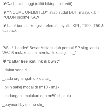
🔰Cashback tinggi (utiliti bil/top up kredit)
🔰 *INCOME UNLIMITED*..stiap sudut DUIT masyuk..blh
PULUN income KAW²
🔰 Lain² bonus : kongsi , referral , loyalti , KPI , T100 , T50 &
casback
P/S : *_Leader² Besar M'sia sudah perhati SP skrg..anda
WAJIB mulakn sblm mereka..lekass join!!_*
🔰 *Daftar free ikut link di bwh :*
_daftar sendiri_
_tiada org tengah utk daftar_
_pilih pakej modal dr rm10 - rm1k_
_cadangan : mulakan dgn rm50 shj dulu_
_payment by online shj_