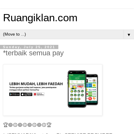
Ruangiklan.com
▼
Sunday, July 25, 2021
*terbaik semua pay
🏆🟢🟡🟢🟡🟢🟡🟢🟡🏆