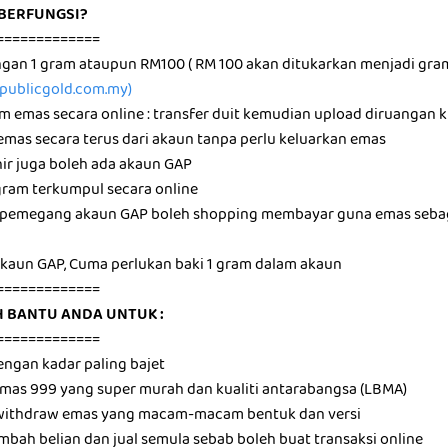
BERFUNGSI?
=============
ngan 1 gram ataupun RM100 ( RM 100 akan ditukarkan menjadi gr
ublicgold.com.my)
am emas secara online : transfer duit kemudian upload diruangan 
 emas secara terus dari akaun tanpa perlu keluarkan emas
hir juga boleh ada akaun GAP
 gram terkumpul secara online
16 pemegang akaun GAP boleh shopping membayar guna emas sebag
 akaun GAP, Cuma perlukan baki 1 gram dalam akaun
=============
 BANTU ANDA UNTUK :
=============
engan kadar paling bajet
 emas 999 yang super murah dan kualiti antarabangsa (LBMA)
k withdraw emas yang macam-macam bentuk dan versi
mbah belian dan jual semula sebab boleh buat transaksi online