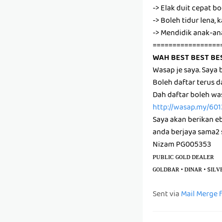
-> Elak duit cepat b
-> Boleh tidur lena
-> Mendidik anak-a
=================
WAH BEST BEST BE
Wasap je saya. Say
Boleh daftar terus 
Dah daftar boleh wa
http://wasap.my/60
Saya akan berikan e
anda berjaya sama2 
Nizam PG005353
ᴘᴜʙʟɪᴄ ɢᴏʟᴅ ᴅᴇᴀʟᴇʀ
ɢᴏʟᴅʙᴀʀ • ᴅɪɴᴀʀ • sɪʟᴠ
Sent via
Mail Merge 