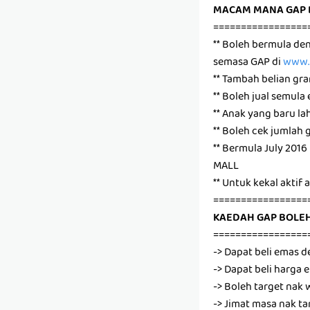
MACAM MANA GAP 
=================
** Boleh bermula de
semasa GAP di
www.p
** Tambah belian gr
** Boleh jual semula
** Anak yang baru la
** Boleh cek jumlah
** Bermula July 20
MALL
** Untuk kekal aktif
=================
KAEDAH GAP BOLEH
=================
-> Dapat beli emas d
-> Dapat beli harga
-> Boleh target na
-> Jimat masa nak ta