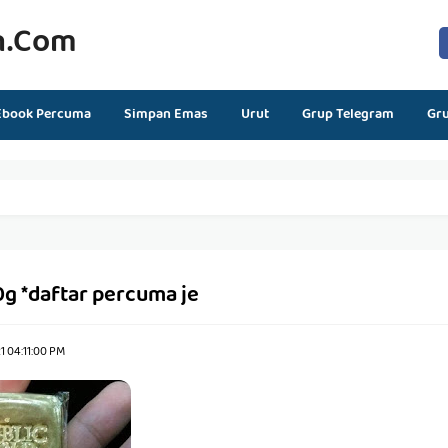
n.com
Ebook Percuma
Simpan Emas
Urut
Grup Telegram
Gr
0g *daftar percuma je
1 04:11:00 PM