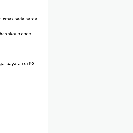
am emas pada harga
khas akaun anda
ai bayaran di PG