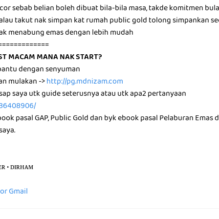
ocor sebab belian boleh dibuat bila-bila masa, takde komitmen bul
, kalau takut nak simpan kat rumah public gold tolong simpankan 
nak menabung emas dengan lebih mudah
=============
ST MACAM MANA NAK START?
a bantu dengan senyuman
dan mulakan ->
http://pg.mdnizam.com
sap saya utk guide seterusnya atau utk apa2 pertanyaan
136408906/
book pasal GAP, Public Gold dan byk ebook pasal Pelaburan Emas
saya.
ᴇʀ • ᴅɪʀʜᴀᴍ
for Gmail