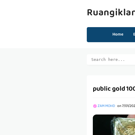
Ruangikla
Home
public gold 10
ZAM MOHD
on
7/01/202