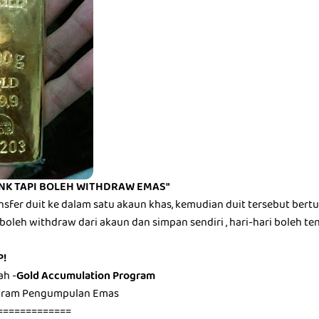
NK TAPI BOLEH WITHDRAW EMAS"
sfer duit ke dalam satu akaun khas, kemudian duit tersebut bert
boleh withdraw dari akaun dan simpan sendiri , hari-hari boleh te
P!
ah -
Gold Accumulation Program
ogram Pengumpulan Emas
=============