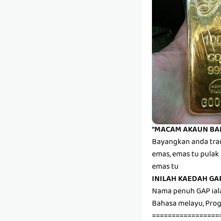
"MACAM AKAUN BA
Bayangkan anda tran
emas, emas tu pulak 
emas tu
INILAH KAEDAH GA
Nama penuh GAP ial
Bahasa melayu, Pr
=================