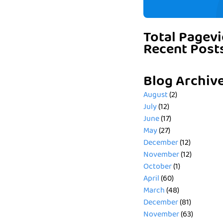
Total Pagev
Recent Post
Blog Archiv
August
(2)
July
(12)
June
(17)
May
(27)
December
(12)
November
(12)
October
(1)
April
(60)
March
(48)
December
(81)
November
(63)