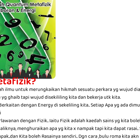
etafizik?
uah ilmu untuk merungkaikan hikmah sesuatu perkara yg wujud dial
 yg ghaib tapi wujud disekililing kita dan bekerja utk kita.
 Berkaitan dengan Energy di sekeliling kita.. Setiap Apa yg ada dim
i
awanan dengan Fizik.. Iaitu Fizik adalah kaedah sains yg kita boleh 
liknya, menghuraikan apa yg kita x nampak tapi kita dapat rasai.. S
pak..dan Kita boleh Rasainya sendiri.. Dgn cara ,bulu roma kita akn