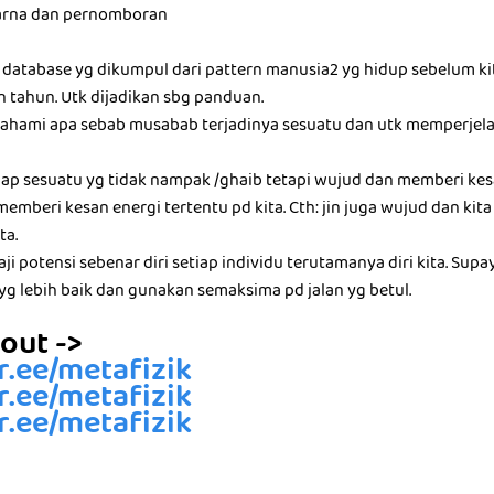
warna dan pernomboran
mu database yg dikumpul dari pattern manusia2 yg hidup sebelum ki
 tahun. Utk dijadikan sbg panduan.
ahami apa sebab musabab terjadinya sesuatu dan utk memperjel
ap sesuatu yg tidak nampak /ghaib tetapi wujud dan memberi kesa
memberi kesan energi tertentu pd kita. Cth: jin juga wujud dan kit
ta.
kaji potensi sebenar diri setiap individu terutamanya diri kita. Sup
yg lebih baik dan gunakan semaksima pd jalan yg betul.
out ->
tr.ee/metafizik
tr.ee/metafizik
tr.ee/metafizik