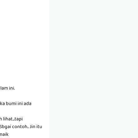
am ini.
uka bumi ini ada
lihat...tapi
bgai contoh.. Jin itu
 naik