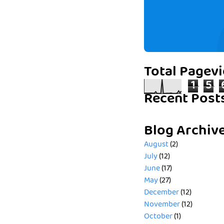
Total Pagev
1
5
Recent Post
Blog Archiv
August
(2)
July
(12)
June
(17)
May
(27)
December
(12)
November
(12)
October
(1)