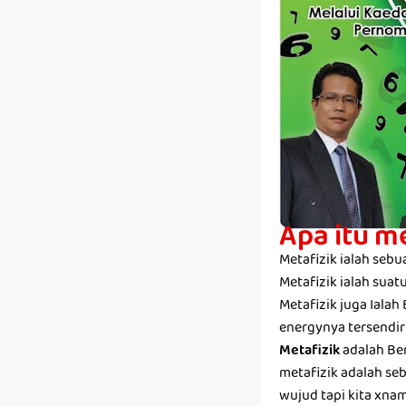
Apa itu m
Metafizik ialah seb
Metafizik ialah suatu
Metafizik juga Ialah
energynya tersendir
Metafizik
adalah Berl
metafizik adalah seba
wujud tapi kita xnam