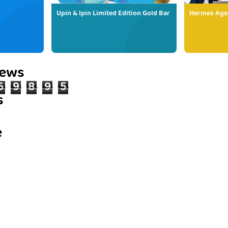
Upin & Ipin Limited Edition Gold Bar
Hermes Age
iews
6
9
8
9
5
s
e