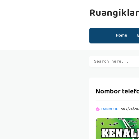
Ruangikla
Home
Nombor telefon
ZAM MOHD
on
7/24/20