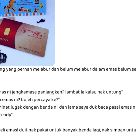
ang yang pernah melabur dan belum melabur dalam emas belum s
s ni jangkamasa panjangkan? lambat la kalau nak untung"
emas ni? boleh percaya ke?''
at jugak dengan benda ni, dah lama saya duk baca pasal emas ni, 
 ready"
eli emas! duit nak pakai untuk banyak benda lagi, nak simpan untuk 