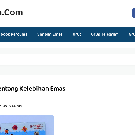
n.com
Ebook Percuma
Simpan Emas
Urut
Grup Telegram
Gr
entang Kelebihan Emas
21 08:07:00 AM