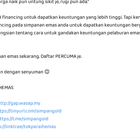
rga naik pun untung sikit je, rugi pun ada.''
 financing untuk dapatkan keuntungan yang lebih tinggi. Tapi ke
nancing pada simpanan emas anda untuk dapatkan keuntungan be
ongsian tentang cara untuk gandakan keuntungan pelaburan ema
an emas sekarang. Daftar PERCUMA je.
an dengan senyuman 😊
HEMAS
ttp://gap.wasap.my
tps://tinyurl.com/simpangold
ttps://t.me/simpangold
p://linktr.ee/tokperaihemas