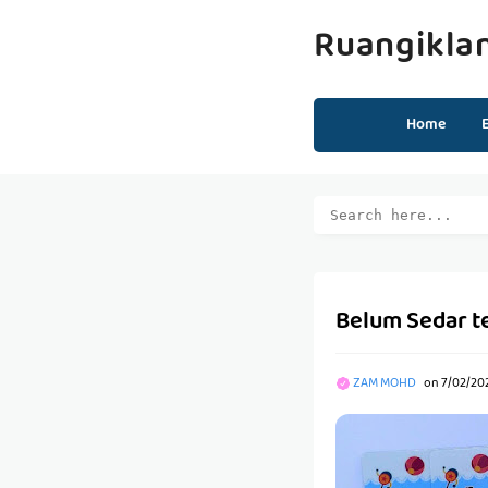
Ruangikla
Home
Belum Sedar t
ZAM MOHD
on
7/02/20