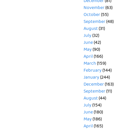
December
(81)
November
(63)
October
(55)
September
(48)
August
(31)
July
(32)
June
(42)
May
(90)
April
(166)
March
(159)
February
(144)
January
(244)
December
(163)
September
(11)
August
(44)
July
(154)
June
(180)
May
(186)
April
(165)