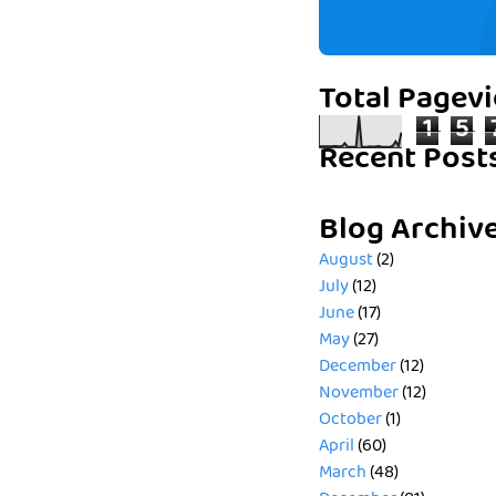
Total Pagev
1
5
Recent Post
Blog Archiv
August
(2)
July
(12)
June
(17)
May
(27)
December
(12)
November
(12)
October
(1)
April
(60)
March
(48)