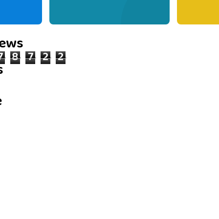
iews
7
8
7
2
2
s
e