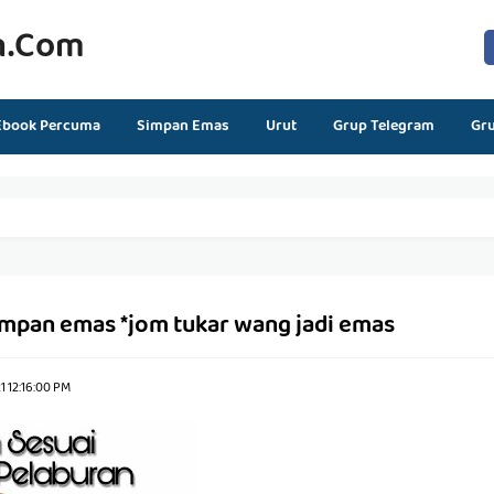
n.com
Ebook Percuma
Simpan Emas
Urut
Grup Telegram
Gr
impan emas *jom tukar wang jadi emas
1 12:16:00 PM