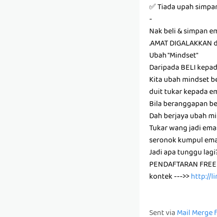
✅ Tiada upah simpa
-
Nak beli & simpan e
.AMAT DIGALAKKAN 
Ubah "Mindset"
Daripada BELI kepa
Kita ubah mindset be
duit tukar kepada e
Bila beranggapan bel
Dah berjaya ubah mi
Tukar wang jadi emas
seronok kumpul ema
Jadi apa tunggu lag
PENDAFTARAN FREE
kontek --->>
http://
Sent via
Mail Merge 