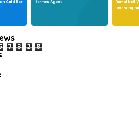
ion Gold Bar
Hermes Agent
Ramai beli V
langsung tak
iews
6
7
3
2
8
s
e