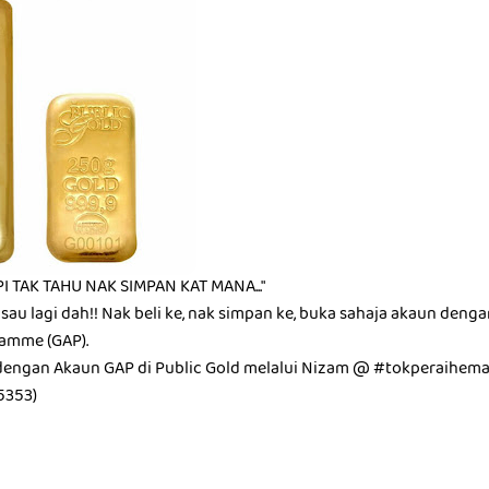
I TAK TAHU NAK SIMPAN KAT MANA..."
isau lagi dah!! Nak beli ke, nak simpan ke, buka sahaja akaun deng
amme (GAP).
dengan Akaun GAP di Public Gold melalui Nizam @ #tokperaihem
5353)