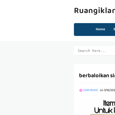
Ruangikla
Home
berbaloikan s
ZAM MOHD
on
3/16/202