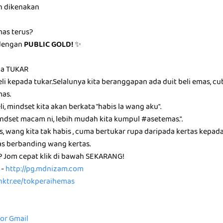
n dikenakan
mas terus?
dengan
PUBLIC GOLD!
✨
da TUKAR
li kepada tukar.Selalunya kita beranggapan ada duit beli emas, c
mas.
i, mindset kita akan berkata "habis la wang aku".
ndset macam ni, lebih mudah kita kumpul #asetemas.".
, wang kita tak habis , cuma bertukar rupa daripada kertas kepad
s berbanding wang kertas.
i? Jom cepat klik di bawah SEKARANG!
 -
http://pg.mdnizam.com
linktr.ee/tokperaihemas
for Gmail