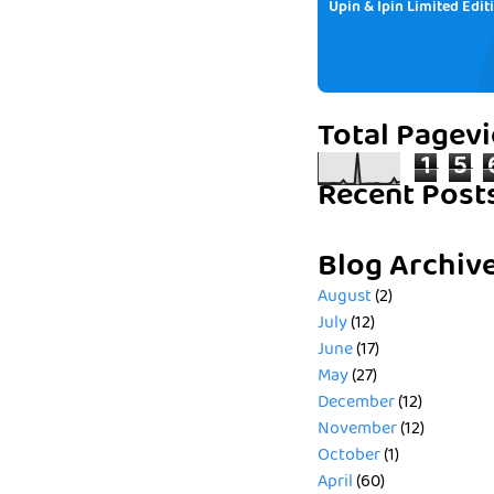
Upin & Ipin Limited Edit
Total Pagev
1
5
Recent Post
Blog Archiv
August
(2)
July
(12)
June
(17)
May
(27)
December
(12)
November
(12)
October
(1)
April
(60)